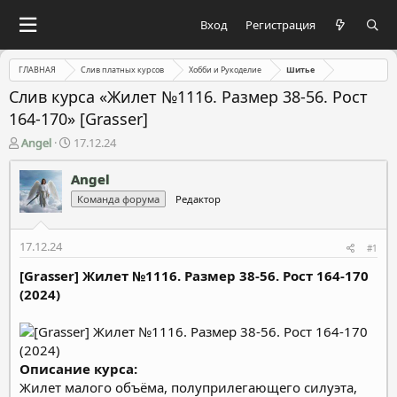
Вход
Регистрация
ГЛАВНАЯ
Слив платных курсов
Хобби и Рукоделие
Шитье
Слив курса «Жилет №1116. Размер 38-56. Рост
164-170» [Grasser]
А
Д
Angel
17.12.24
в
а
т
т
Angel
о
а
Команда форума
Редактор
р
н
т
а
е
ч
17.12.24
#1
м
а
ы
л
[Grasser] Жилет №1116. Размер 38-56. Рост 164-170
а
(2024)
Описание курса:
Жилет малого объёма, полуприлегающего силуэта,