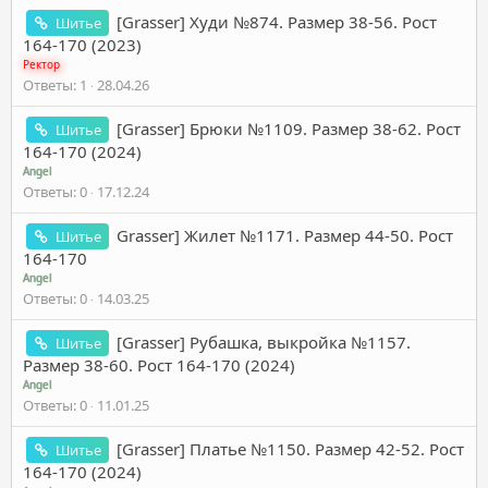
[Grasser] Худи №874. Размер 38-56. Рост
Шитье
164-170 (2023)
Ректор
Ответы
1
28.04.26
[Grasser] Брюки №1109. Размер 38-62. Рост
Шитье
164-170 (2024)
Angel
Ответы
0
17.12.24
Grasser] Жилет №1171. Размер 44-50. Рост
Шитье
164-170
Angel
Ответы
0
14.03.25
[Grasser] Рубашка, выкройка №1157.
Шитье
Размер 38-60. Рост 164-170 (2024)
Angel
Ответы
0
11.01.25
[Grasser] Платье №1150. Размер 42-52. Рост
Шитье
164-170 (2024)