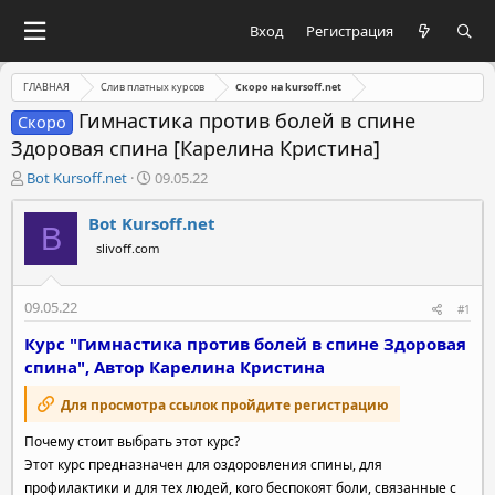
Вход
Регистрация
ГЛАВНАЯ
Слив платных курсов
Скоро на kursoff.net
Гимнастика против болей в спине
Скоро
Здоровая спина [Карелина Кристина]
А
Д
Bot Kursoff.net
09.05.22
в
а
т
т
Bot Kursoff.net
B
о
а
slivoff.com
р
н
т
а
е
ч
09.05.22
#1
м
а
ы
л
Курс "Гимнастика против болей в спине Здоровая
а
спина", Автор Карелина Кристина
Для просмотра ссылок пройдите регистрацию
Почему стоит выбрать этот курс?
Этот курс предназначен для оздоровления спины, для
профилактики и для тех людей, кого беспокоят боли, связанные с