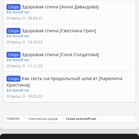
Здоровая спина [Анна Давыдова]
Скоро
Bot Kursoff.net
Ответы
0
28.04.22
Здоровая спина [Светлана Грин]
Скоро
Bot Kursoff.net
Ответы
0
19.10.23
Здоровая спина [Соня Солдатова]
Скоро
Bot Kursoff.net
Ответы
0
11.11.23
Как сесть на продольный шпагат [Карелина
Скоро
Кристина]
Bot Kursoff.net
Ответы
0
18.03.23
ГЛАВНАЯ
Слив платных курсов
Скоро на kursoff.net