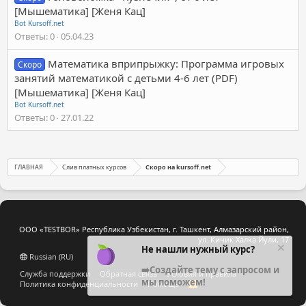
[Мышематика] [Женя Кац]
Bot Kursoff.net
Ответы
0
05.04.23
Математика вприпрыжку: Программа игровых
Скоро
занятий математикой с детьми 4-6 лет (PDF)
[Мышематика] [Женя Кац]
Bot Kursoff.net
Ответы
0
27.01.22
ГЛАВНАЯ
Слив платных курсов
Скоро на kursoff.net
ООО «TESTBOR» Республика Узбекистан, г. Ташкент, Алмазарский район,
ул. Кичик Халка Йули, 17
Не нашли нужный курс?
Russian (RU)
➡️Создайте тему с запросом и
Служба поддержки
Обратная связь
Условия и правила
мы поможем!
Политика конфиденциальности
Помощь
R
S
S