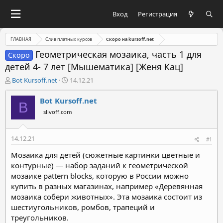
Вход
Регистрация
ГЛАВНАЯ
Слив платных курсов
Скоро на kursoff.net
Геометрическая мозаика, часть 1 для
Скоро
детей 4- 7 лет [Мышематика] [Женя Кац]
А
Д
Bot Kursoff.net
14.12.21
в
а
т
т
Bot Kursoff.net
B
о
а
slivoff.com
р
н
т
а
е
ч
14.12.21
#1
м
а
ы
л
Мозаика для детей (сюжетные картинки цветные и
а
контурные) — набор заданий к геометрической
мозаике pattern blocks, которую в России можно
купить в разных магазинах, например «Деревянная
мозаика собери животных». Эта мозаика состоит из
шестиугольников, ромбов, трапеций и
треугольников.