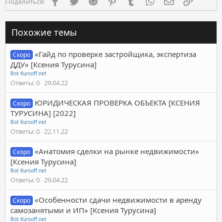
Facebook
Twitter
Reddit
Pinterest
Tumblr
WhatsApp
Электронная п
Ссылка
Поделиться:
Похожие темы
«Гайд по проверке застройщика, экспертиза
Скоро
ДДУ» [Ксения Турусина]
Bot Kursoff.net
Ответы
0
29.04.22
ЮРИДИЧЕСКАЯ ПРОВЕРКА ОБЪЕКТА [КСЕНИЯ
Скоро
ТУРУСИНА] [2022]
Bot Kursoff.net
Ответы
0
22.11.22
«Анатомия сделки на рынке недвижимости»
Скоро
[Ксения Турусина]
Bot Kursoff.net
Ответы
0
29.04.22
«Особенности сдачи недвижимости в аренду
Скоро
самозанятыми и ИП» [Ксения Турусина]
Bot Kursoff.net