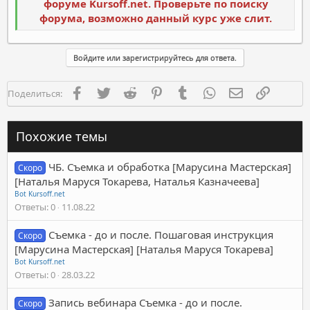
форуме Kursoff.net. Проверьте по поиску
форума, возможно данный курс уже слит.
Войдите или зарегистрируйтесь для ответа.
Facebook
Twitter
Reddit
Pinterest
Tumblr
WhatsApp
Электронная п
Ссылка
Поделиться:
Похожие темы
ЧБ. Съемка и обработка [Марусина Мастерская]
Скоро
[Наталья Маруся Токарева, Наталья Казначеева]
Bot Kursoff.net
Ответы
0
11.08.22
Съемка - до и после. Пошаговая инструкция
Скоро
[Марусина Мастерская] [Наталья Маруся Токарева]
Bot Kursoff.net
Ответы
0
28.03.22
Запись вебинара Съемка - до и после.
Скоро