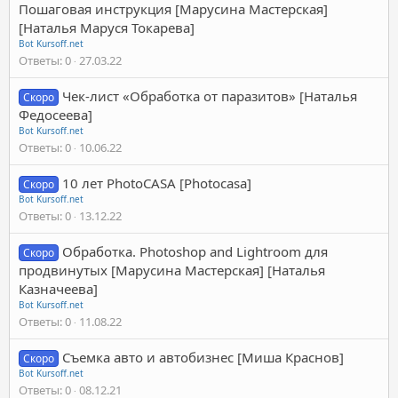
Пошаговая инструкция [Марусина Мастерская]
[Наталья Маруся Токарева]
Bot Kursoff.net
Ответы
0
27.03.22
Чек-лист «Обработка от паразитов» [Наталья
Скоро
Федосеева]
Bot Kursoff.net
Ответы
0
10.06.22
10 лет PhotoCASA [Photocasa]
Скоро
Bot Kursoff.net
Ответы
0
13.12.22
Обработка. Photoshop and Lightroom для
Скоро
продвинутых [Марусина Мастерская] [Наталья
Казначеева]
Bot Kursoff.net
Ответы
0
11.08.22
Съемка авто и автобизнес [Миша Краснов]
Скоро
Bot Kursoff.net
Ответы
0
08.12.21