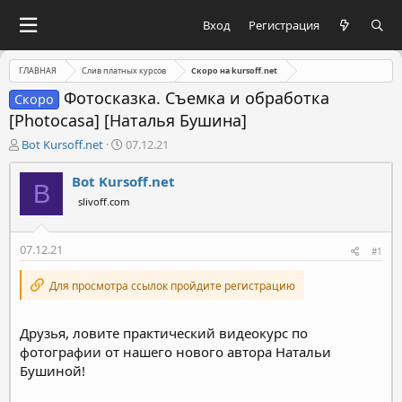
Вход
Регистрация
ГЛАВНАЯ
Слив платных курсов
Скоро на kursoff.net
Фотосказка. Съемка и обработка
Скоро
[Photocasa] [Наталья Бушина]
А
Д
Bot Kursoff.net
07.12.21
в
а
т
т
Bot Kursoff.net
B
о
а
slivoff.com
р
н
т
а
е
ч
07.12.21
#1
м
а
ы
л
Для просмотра ссылок пройдите регистрацию
а
Друзья, ловите практический видеокурс по
фотографии от нашего нового автора Натальи
Бушиной!