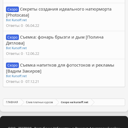
Секреты создания идеального натюрморта
Скоро
[Photocasa]
Bot Kursoff.net
Ответы
0
06.04.22
Съемка: фонарь брызги и дым [Полина
Скоро
Дятлова]
Bot Kursoff.net
Ответы
0
12.06.22
Съемка напитков для фотостоков и рекламы
Скоро
[Вадим Закиров]
Bot Kursoff.net
Ответы
0
07.12.21
ГЛАВНАЯ
Слив платных курсов
Скоро на kursoff.net