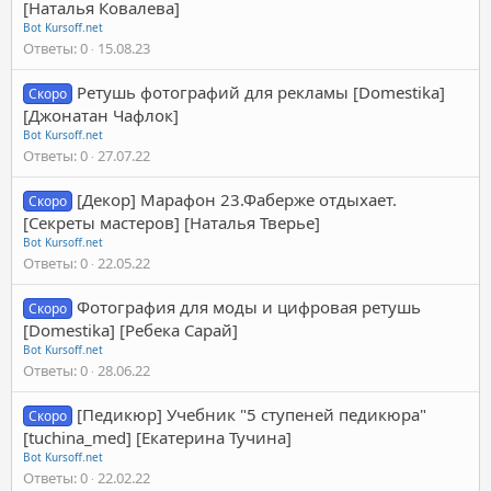
[Наталья Ковалева]
Bot Kursoff.net
Ответы
0
15.08.23
Ретушь фотографий для рекламы [Domestika]
Скоро
[Джонатан Чафлок]
Bot Kursoff.net
Ответы
0
27.07.22
[Декор] Марафон 23.Фаберже отдыхает.
Скоро
[Секреты мастеров] [Наталья Тверье]
Bot Kursoff.net
Ответы
0
22.05.22
Фотография для моды и цифровая ретушь
Скоро
[Domestika] [Ребека Сарай]
Bot Kursoff.net
Ответы
0
28.06.22
[Педикюр] Учебник "5 ступеней педикюра"
Скоро
[tuchina_med] [Екатерина Тучина]
Bot Kursoff.net
Ответы
0
22.02.22