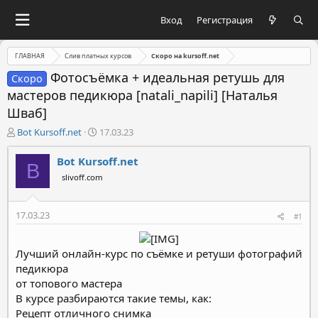
Вход
Регистрация
ГЛАВНАЯ
Слив платных курсов
Скоро на kursoff.net
Фотосъёмка + идеальная ретушь для
Скоро
мастеров педикюра [natali_napili] [Наталья
Шваб]
А
Д
Bot Kursoff.net
17.03.23
в
а
т
т
Bot Kursoff.net
B
о
а
slivoff.com
р
н
т
а
е
ч
17.03.23
#1
м
а
ы
л
а
Лучший онлайн-курс по съёмке и ретуши фотографий
педикюра
от топового мастера
В курсе разбираются такие темы, как:
Рецепт отличного снимка