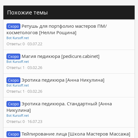
Похожие темы
Ретушь для портфолио мастеров ПМ/
Скоро
косметологов [Нелли Рощина]
Bot Kursoff.net
Ответы
0
03.07.22
Магия педикюра [pedicure.cabinet]
Скоро
Bot Kursoff.net
Ответы
1
03.02.26
Эротика педикюра [Анна Никулина]
Скоро
Bot Kursoff.net
Ответы
1
03.02.26
Эротика педикюра. Стандартный [Анна
Скоро
Никулина]
Bot Kursoff.net
Ответы
0
16.07.23
Тейпирование лица [Школа Мастеров Массажа]
Скоро