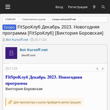
Вход
Регистрация
ГЛАВНАЯ
Слив платных курсов
Скоро на kursoff.net
FitSpoКлуб Декабрь 2023. Новогодняя
Скоро
программа [FitSpoКлуб] [Виктория Боровская]
А
Д
Bot Kursoff.net
25.11.23
в
а
т
т
Bot Kursoff.net
B
о
а
slivoff.com
р
н
т
а
е
ч
25.11.23
#1
м
а
ы
л
FitSpoКлуб Декабрь 2023.
Новогодняя
а
программа
Виктория Боровская
Для просмотра ссылок пройдите регистрацию