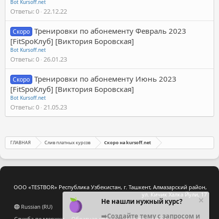
Bot Kursoff.net
Ответы
0
22.12.22
Тренировки по абонементу Февраль 2023
Скоро
[FitSpoКлуб] [Виктория Боровская]
Bot Kursoff.net
Ответы
0
26.01.23
Тренировки по абонементу Июнь 2023
Скоро
[FitSpoКлуб] [Виктория Боровская]
Bot Kursoff.net
Ответы
0
21.05.23
ГЛАВНАЯ
Слив платных курсов
Скоро на kursoff.net
ООО «TESTBOR» Республика Узбекистан, г. Ташкент, Алмазарский район,
ул. Кичик Халка Йули, 17
Не нашли нужный курс?
Russian (RU)
➡️Создайте тему с запросом и
Служба поддержки
Обратная связь
Условия и правила