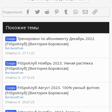
Facebook
Twitter
Reddit
Pinterest
Tumblr
WhatsApp
Электронная п
Ссылка
Поделиться:
Похожие темы
Тренировки по абонементу Декабрь 2022
Скоро
[FitSpoКлуб] [Виктория Боровская]
Bot Kursoff.net
Ответы
0
27.11.22
FitSpoКлуб Ноябрь 2023. Умная растяжка
Скоро
[FitSpoКлуб] [Виктория Боровская]
Bot Kursoff.net
Ответы
0
27.10.23
FitSpoКлуб Август 2023. 100% умный фитнес
Скоро
[FitSpoКлуб] [Виктория Боровская]
Bot Kursoff.net
Ответы
0
25.07.23
FitSpoКлуб Октябрь 2023. Горячие