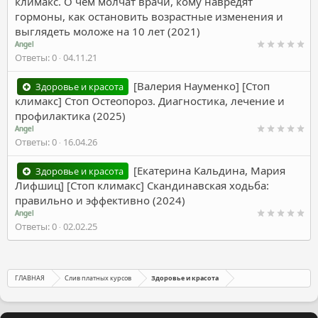
климакс. О чем молчат врачи, кому навредят
гормоны, как остановить возрастные изменения и
выглядеть моложе на 10 лет (2021)
Angel
Ответы
0
04.11.21
[Валерия Науменко] [Стоп
Здоровье и красота
климакс] Стоп Остеопороз. Диагностика, лечение и
профилактика (2025)
Angel
Ответы
0
16.04.26
[Екатерина Кальдина, Мария
Здоровье и красота
Лифшиц] [Стоп климакс] Скандинавская ходьба:
правильно и эффективно (2024)
Angel
Ответы
0
02.02.25
ГЛАВНАЯ
Слив платных курсов
Здоровье и красота