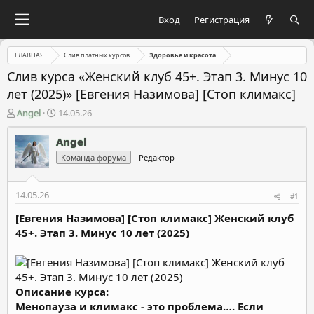
Вход
Регистрация
ГЛАВНАЯ
Слив платных курсов
Здоровье и красота
Слив курса «Женский клуб 45+. Этап 3. Минус 10
лет (2025)» [Евгения Назимова] [Стоп климакс]
А
Д
Angel
14.05.26
в
а
т
т
Angel
о
а
Команда форума
Редактор
р
н
т
а
е
ч
14.05.26
#1
м
а
ы
л
[Евгения Назимова] [Стоп климакс] Женский клуб
а
45+. Этап 3. Минус 10 лет (2025)
Описание курса:
Менопауза и климакс - это проблема…. Если