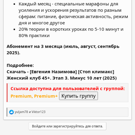
Каждый месяц - специальные марафоны для
усиления и ускорения результатов по разным
сферам: питание, физическая активность, режим
дня и многое другое
20% теории в коротких уроках по 5-10 минут и
80% практики
Абонемент на 3 месяца (июль, август, сентябрь
2025).
Подробнее:
Скачать - [Евгения Назимова] [Стоп климакс]
Женский клуб 45+. Этап 3. Минус 10 лет (2025)
Ссылка доступна для пользователей с группой:
Premium, Premium+
Р
yuljam78
и
Viktor123
е
а
к
Войдите или зарегистрируйтесь для ответа.
ц
и