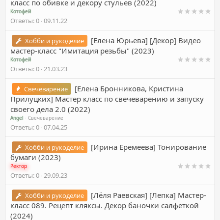
класс по обивке и декору стульев (2022)
Котофей
Ответы
0
09.11.22
[Елена Юрьева] [Декор] Видео
Хобби и рукоделие
мастер-класс "Имитация резьбы" (2023)
Котофей
Ответы
0
21.03.23
[Елена Бронникова, Кристина
Свечеварение
Прилуцких] Мастер класс по свечеварению и запуску
своего дела 2.0 (2022)
Angel
Свечеварение
Ответы
0
07.04.25
[Ирина Еремеева] Тонирование
Хобби и рукоделие
бумаги (2023)
Ректор
Ответы
0
29.09.23
[Лёля Раевская] [Лепка] Мастер-
Хобби и рукоделие
класс 089. Рецепт кляксы. Декор баночки салфеткой
(2024)