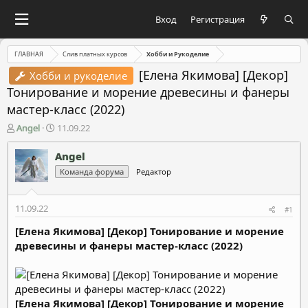
Вход
Регистрация
ГЛАВНАЯ
Слив платных курсов
Хобби и Рукоделие
[Елена Якимова] [Декор]
Хобби и рукоделие
Тонирование и морение древесины и фанеры
мастер-класс (2022)
А
Д
Angel
11.09.22
в
а
т
т
Angel
о
а
Команда форума
Редактор
р
н
т
а
е
ч
11.09.22
#1
м
а
ы
л
[Елена Якимова] [Декор] Тонирование и морение
а
древесины и фанеры мастер-класс (2022)
[Елена Якимова] [Декор] Тонирование и морение