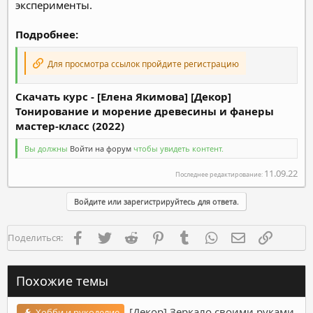
эксперименты.
Подробнее:
Для просмотра ссылок пройдите регистрацию
Скачать курс - [Елена Якимова] [Декор]
Тонирование и морение древесины и фанеры
мастер-класс (2022)
Вы должны
Войти на форум
чтобы увидеть контент.
11.09.22
Последнее редактирование:
Войдите или зарегистрируйтесь для ответа.
Facebook
Twitter
Reddit
Pinterest
Tumblr
WhatsApp
Электронная п
Ссылка
Поделиться:
Похожие темы
[Декор] Зеркало своими руками.
Хобби и рукоделие