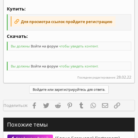
Купить:
Для просмотра ссылок пройдите регистрацию
Скачать:​
Вы должны
Войти на форум
чтобы увидеть контент.
Вы должны
Войти на форум
чтобы увидеть контент.
28.02.22
Последнее редактирование:
Войдите или зарегистрируйтесь для ответа.
Facebook
Twitter
Reddit
Pinterest
Tumblr
WhatsApp
Электронная п
Ссылка
Поделиться:
Похожие темы