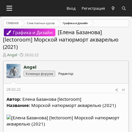
Вход
Регистрация
ГЛАВНАЯ
Слив платных курсов
Графика и Дизайн
[Елена Базанова]
Графика и Дизайн
[lectoroom] Морской натюрморт акварелью
(2021)
А
Д
Angel
28.02.22
в
а
т
т
Angel
о
а
Команда форума
Редактор
р
н
т
а
е
ч
28.02.22
#1
м
а
ы
л
Автор:
Елена Базанова [lectoroom]
а
Название:
Морской натюрморт акварелью (2021)