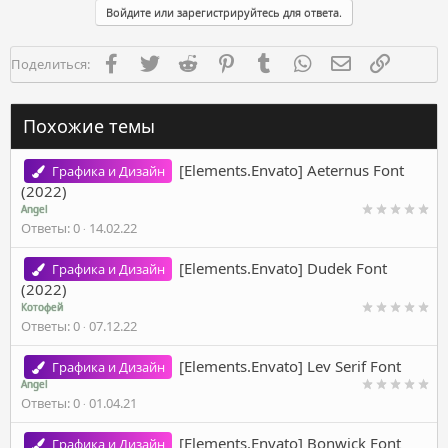
Войдите или зарегистрируйтесь для ответа.
Facebook
Twitter
Reddit
Pinterest
Tumblr
WhatsApp
Электронная п
Ссылка
Поделиться:
Похожие темы
[Elements.Envato] Aeternus Font
Графика и Дизайн
(2022)
Angel
Ответы
0
14.02.22
[Elements.Envato] Dudek Font
Графика и Дизайн
(2022)
Котофей
Ответы
0
07.12.22
[Elements.Envato] Lev Serif Font
Графика и Дизайн
Angel
Ответы
0
01.04.21
[Elements.Envato] Bonwick Font
Графика и Дизайн