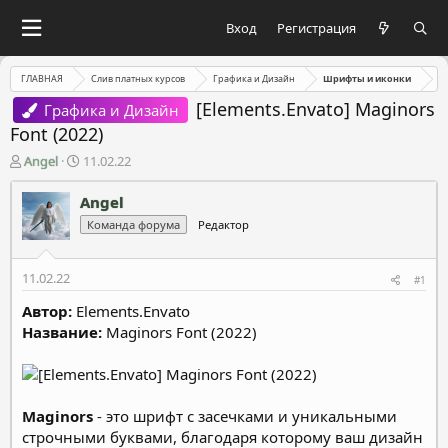
Вход
Регистрация
ГЛАВНАЯ
Слив платных курсов
Графика и Дизайн
Шрифты и иконки
[Elements.Envato] Maginors
Графика и Дизайн
Font (2022)
А
Д
Angel
11.02.22
в
а
т
т
Angel
о
а
Команда форума
Редактор
р
н
т
а
е
ч
11.02.22
#1
м
а
ы
л
Автор:
Elements.Envato
а
Название:
Maginors Font (2022)
Maginors
- это шрифт с засечками и уникальными
строчными буквами, благодаря которому ваш дизайн