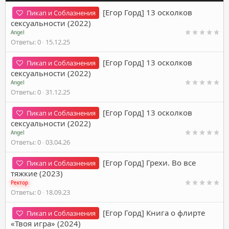
[Егор Горд] 13 осколков
Пикап и Соблазнения
сексуальности (2022)
Angel
Ответы
0
15.12.25
[Егор Горд] 13 осколков
Пикап и Соблазнения
сексуальности (2022)
Angel
Ответы
0
31.12.25
[Егор Горд] 13 осколков
Пикап и Соблазнения
сексуальности (2022)
Angel
Ответы
0
03.04.26
[Егор Горд] Грехи. Во все
Пикап и Соблазнения
тяжкие (2023)
Ректор
Ответы
0
18.09.23
[Егор Горд] Книга о флирте
Пикап и Соблазнения
«Твоя игра» (2024)