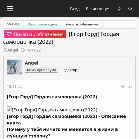
Вход
Регистрация
ГЛАВНАЯ
Слив платных курсов
Пикап и Соблазнения
[Егор Горд] Гордая
Пикап и Соблазнения
самооценка (2022)
А
Д
Angel
18.11.22
в
а
т
т
Angel
о
а
Команда форума
Редактор
р
н
т
а
е
ч
18.11.22
#1
м
а
ы
л
[Егор Горд] Гордая самооценка (2022)
а
[Егор Горд] Гордая самооценка (2022) - Описание
курса
Почему у тебя ничего не меняется в жизни в
лучшую сторону?