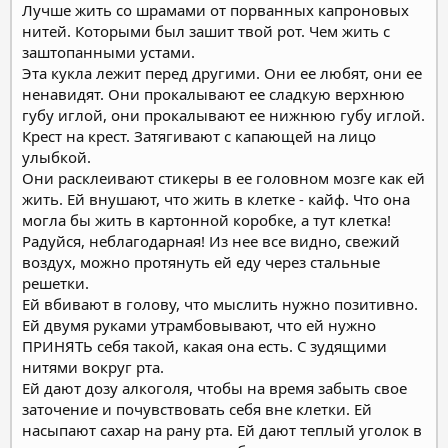
Лучше жить со шрамами от порванных капроновых
нитей. Которыми был зашит твой рот. Чем жить с
заштопанными устами.
Эта кукла лежит перед другими. Они ее любят, они ее
ненавидят. Они прокалывают ее сладкую верхнюю
губу иглой, они прокалывают ее нижнюю губу иглой.
Крест на крест. Затягивают с капающей на лицо
улыбкой.
Они расклеивают стикеры в ее головном мозге как ей
жить. Ей внушают, что жить в клетке - кайф. Что она
могла бы жить в картонной коробке, а тут клетка!
Радуйся, неблагодарная! Из нее все видно, свежий
воздух, можно протянуть ей еду через стальные
решетки.
Ей вбивают в голову, что мыслить нужно позитивно.
Ей двумя руками утрамбовывают, что ей нужно
ПРИНЯТЬ себя такой, какая она есть. С зудящими
нитями вокруг рта.
Ей дают дозу алкоголя, чтобы на время забыть свое
заточение и почувствовать себя вне клетки. Ей
насыпают сахар на рану рта. Ей дают теплый уголок в