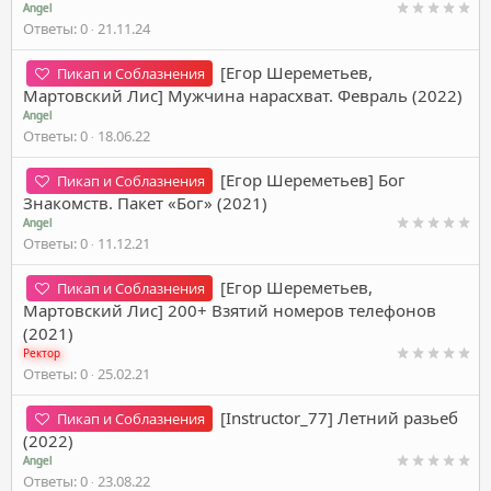
Angel
Ответы
0
21.11.24
[Егор Шереметьев,
Пикап и Соблазнения
Мартовский Лис] Мужчина нарасхват. Февраль (2022)
Angel
Ответы
0
18.06.22
[Егор Шереметьев] Бог
Пикап и Соблазнения
Знакомств. Пакет «Бог» (2021)
Angel
Ответы
0
11.12.21
[Егор Шереметьев,
Пикап и Соблазнения
Мартовский Лис] 200+ Взятий номеров телефонов
(2021)
Ректор
Ответы
0
25.02.21
[Instructor_77] Летний разьеб
Пикап и Соблазнения
(2022)
Angel
Ответы
0
23.08.22