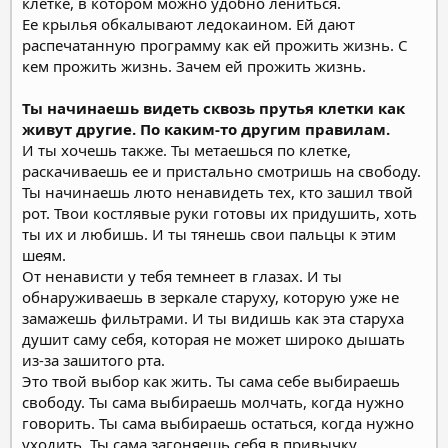
клетке, в котором можно удобно лениться.
Ее крылья обкалывают ледокаином. Ей дают
распечатанную программу как ей прожить жизнь. С
кем прожить жизнь. Зачем ей прожить жизнь.
Ты начинаешь видеть сквозь прутья клетки как
живут другие. По каким-то другим правилам.
И ты хочешь также. Ты метаешься по клетке,
раскачиваешь ее и пристально смотришь на свободу.
Ты начинаешь люто ненавидеть тех, кто зашил твой
рот. Твои костлявые руки готовы их придушить, хоть
ты их и любишь. И ты тянешь свои пальцы к этим
шеям.
От ненависти у тебя темнеет в глазах. И ты
обнаруживаешь в зеркале старуху, которую уже не
замажешь фильтрами. И ты видишь как эта старуха
душит саму себя, которая не может широко дышать
из-за зашитого рта.
Это твой выбор как жить. Ты сама себе выбираешь
свободу. Ты сама выбираешь молчать, когда нужно
говорить. Ты сама выбираешь остаться, когда нужно
уходить. Ты сама загоняешь себя в привычку