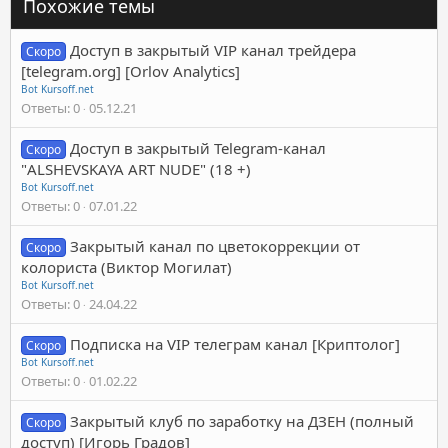
Похожие темы
Доступ в закрытый VIP канал трейдера
Скоро
[telegram.org] [Orlov Analytics]
Bot Kursoff.net
Ответы
0
05.12.21
Доступ в закрытый Telegram-канал
Скоро
"ALSHEVSKAYA ART NUDE" (18 +)
Bot Kursoff.net
Ответы
0
07.01.22
Закрытый канал по цветокоррекции от
Скоро
колориста (Виктор Могилат)
Bot Kursoff.net
Ответы
0
24.04.22
Подписка на VIP телеграм канал [Криптолог]
Скоро
Bot Kursoff.net
Ответы
0
01.02.22
Закрытый клуб по заработку на ДЗЕН (полный
Скоро
доступ) [Игорь Градов]