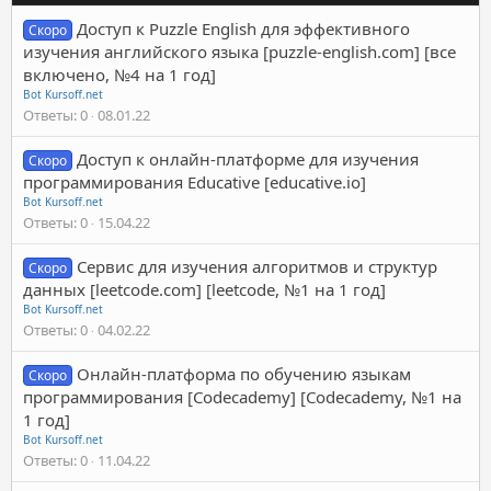
Доступ к Puzzle English для эффективного
Скоро
изучения английского языка [puzzle-english.com] [все
включено, №4 на 1 год]
Bot Kursoff.net
Ответы
0
08.01.22
Доступ к онлайн-платформе для изучения
Скоро
программирования Educative [educative.io]
Bot Kursoff.net
Ответы
0
15.04.22
Сервис для изучения алгоритмов и структур
Скоро
данных [leetcode.com] [leetcode, №1 на 1 год]
Bot Kursoff.net
Ответы
0
04.02.22
Онлайн-платформа по обучению языкам
Скоро
программирования [Codecademy] [Codecademy, №1 на
1 год]
Bot Kursoff.net
Ответы
0
11.04.22