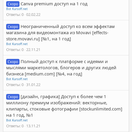
Canva premium доступ на 1 год
Скоро
Bot Kursoff.net
Ответы
0
02.02.22
Неограниченный доступ ко всем эффектам
Скоро
магазина для видеомонтажа из Movavi [effects-
store.movavi.ru] [№1, на 1 год]
Bot Kursoff.net
Ответы
0
22.11.21
Полный доступ к платформе с идеями и
Скоро
мыслями маркетологов, блогеров и других людей
бизнеса [medium.com] [№4, на год]
Bot Kursoff.net
Ответы
0
31.01.22
[дизайн, графика] Доступ к более чем 1
Скоро
миллиону премиум изображений: векторные,
клипарты, стоковые фотографии [stockunlimited.com]
на 1 год, №1
Bot Kursoff.net
Ответы
0
13.11.21