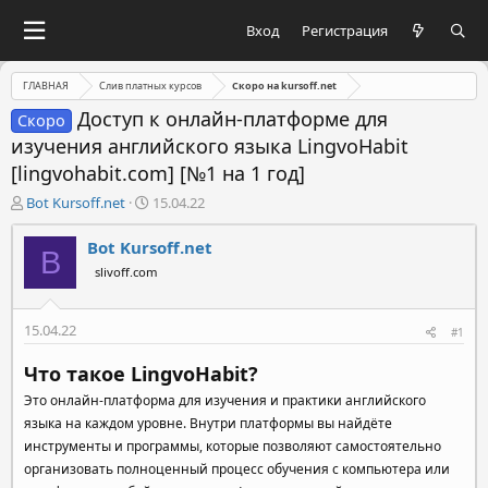
Вход
Регистрация
ГЛАВНАЯ
Слив платных курсов
Скоро на kursoff.net
Доступ к онлайн-платформе для
Скоро
изучения английского языка LingvoHabit
[lingvohabit.com] [№1 на 1 год]
А
Д
Bot Kursoff.net
15.04.22
в
а
т
т
Bot Kursoff.net
B
о
а
slivoff.com
р
н
т
а
е
ч
15.04.22
#1
м
а
ы
л
Что такое LingvoHabit?
а
Это онлайн-платформа для изучения и практики английского
языка на каждом уровне. Внутри платформы вы найдёте
инструменты и программы, которые позволяют самостоятельно
организовать полноценный процесс обучения с компьютера или