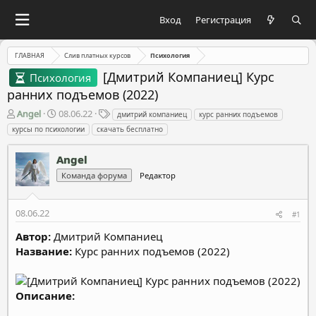
Вход
Регистрация
ГЛАВНАЯ
Слив платных курсов
Психология
[Дмитрий Компаниец] Курс
Психология
ранних подъемов (2022)
А
Д
Т
Angel
08.06.22
дмитрий компаниец
курс ранних подъемов
в
а
е
курсы по психологии
скачать бесплатно
т
т
г
о
а
и
Angel
р
н
т
а
Команда форума
Редактор
е
ч
м
а
08.06.22
ы
л
#1
а
Автор:
Дмитрий Компаниец
Название:
Курс ранних подъемов (2022)
Описание: