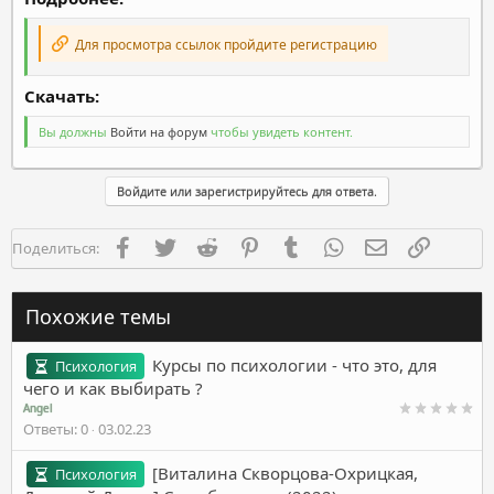
Для просмотра ссылок пройдите регистрацию
Скачать:​
Вы должны
Войти на форум
чтобы увидеть контент.
Войдите или зарегистрируйтесь для ответа.
Facebook
Twitter
Reddit
Pinterest
Tumblr
WhatsApp
Электронная п
Ссылка
Поделиться:
Похожие темы
Курсы по психологии - что это, для
Психология
чего и как выбирать ?
Angel
Ответы
0
03.02.23
[Виталина Скворцова-Охрицкая,
Психология