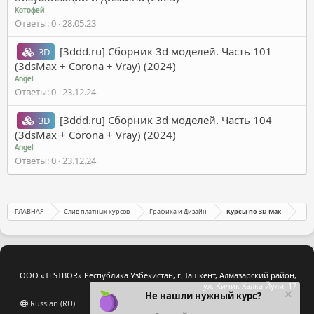
Котофей
Ответы
0
28.05.23
[3ddd.ru] Сборник 3d моделей. Часть 101
3D
(3dsMax + Corona + Vray) (2024)
Angel
Ответы
0
23.12.24
[3ddd.ru] Сборник 3d моделей. Часть 104
3D
(3dsMax + Corona + Vray) (2024)
Angel
Ответы
0
23.12.24
ГЛАВНАЯ
Слив платных курсов
Графика и Дизайн
Курсы по 3D Max
ООО «TESTBOR» Республика Узбекистан, г. Ташкент, Алмазарский район,
ул. Кичик Халка Йули, 17
Не нашли нужный курс?
Russian (RU)