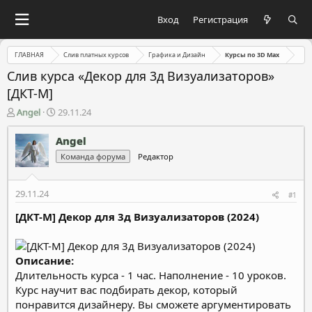
Вход
Регистрация
ГЛАВНАЯ
Слив платных курсов
Графика и Дизайн
Курсы по 3D Max
Слив курса «Декор для 3д Визуализаторов»
[ДКТ-М]
А
Д
Angel
29.11.24
в
а
т
т
Angel
о
а
Команда форума
Редактор
р
н
т
а
е
ч
29.11.24
#1
м
а
ы
л
[ДКТ-М] Декор для 3д Визуализаторов (2024)
а
Описание:
Длительность курса - 1 час.
Наполнение - 10 уроков.
Курс научит вас подбирать декор, который
понравится дизайнеру. Вы сможете аргументировать