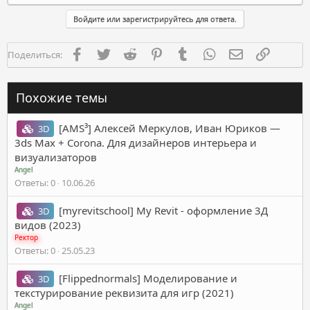
а
к
Войдите или зарегистрируйтесь для ответа.
ц
и
и
Facebook
Twitter
Reddit
Pinterest
Tumblr
WhatsApp
Электронная п
Ссылка
Поделиться:
:
Похожие темы
[AMS³] Алексей Меркулов, Иван Юриков ―
3D
3ds Max + Corona. Для дизайнеров интерьера и
визуализаторов
Angel
Ответы
0
10.06.26
[myrevitschool] My Revit - оформление 3Д
3D
видов (2023)
Ректор
Ответы
0
25.05.23
[Flippednormals] Моделирование и
3D
текстурирование реквизита для игр (2021)
Angel