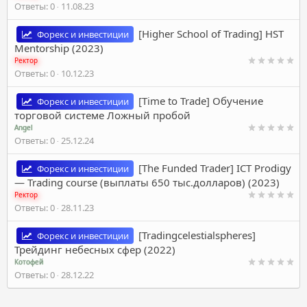
Ответы
0
11.08.23
[Higher School of Trading] HST
Форекс и инвестиции
Mentorship (2023)
Ректор
Ответы
0
10.12.23
[Time to Trade] Обучение
Форекс и инвестиции
торговой системе Ложный пробой
Angel
Ответы
0
25.12.24
[The Funded Trader] ICT Prodigy
Форекс и инвестиции
— Trading course (выплаты 650 тыс.долларов) (2023)
Ректор
Ответы
0
28.11.23
[Tradingcelestialspheres]
Форекс и инвестиции
Трейдинг небесных сфер (2022)
Котофей
Ответы
0
28.12.22