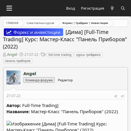
Вход
Регистрация
ГЛАВНАЯ
Слив платных курсов
Форекс | Трейдинг | Инвестиции
[Дима] [Full-Time
Форекс и инвестиции
Trading] Курс: Мастер-Класс "Панель Приборов"
(2022)
А
Д
Т
Angel
27.07.22
full-time trading
курсы трейдинга
в
а
е
панель приборов
т
т
г
о
а
и
Angel
р
н
т
а
Команда форума
Редактор
е
ч
м
а
27.07.22
ы
л
#1
а
Автор:
Full-Time Trading]
Название:
Мастер-Класс "Панель Приборов" (2022)