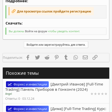
Подробнее:
Для просмотра ссылок пройдите регистрацию
Скачать:​
Вы должны
Войти на форум
чтобы увидеть контент.
Войдите или зарегистрируйтесь для ответа.
Facebook
Twitter
Reddit
Pinterest
Tumblr
WhatsApp
Электронная п
Ссылка
Поделиться:
Похожие темы
[Дмитрий Иванов] [Full-Time
Форекс и инвестиции
Trading] Панель Приборов в Гонконге (2024)
Angel
Ответы
0
03.12.24
[Дима] [Full-Time Trading] Курс:
Форекс и инвестиции