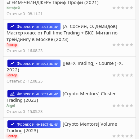
«ГЕЙМ-ЧЕЙНДЖЕР» Тариф Профи (2021)
Котофей
Ответы
0
08.11.21
[А. Соснин, О. Демидов]
Форекс и инвестиции
Мастер класс от Full time Trading + БКС. Митап по
трейдингу в Москве (2023)
Ректор
Ответы
0
16.08.23
[JeaFX Trading] - Course (FX,
Форекс и инвестиции
2022)
Ректор
Ответы
2
12.08.25
[Crypto-Mentors] Cluster
Форекс и инвестиции
Trading (2023)
Angel
Ответы
0
15.05.23
[Crypto Mentors] Volume
Форекс и инвестиции
Trading (2023)
Ректор