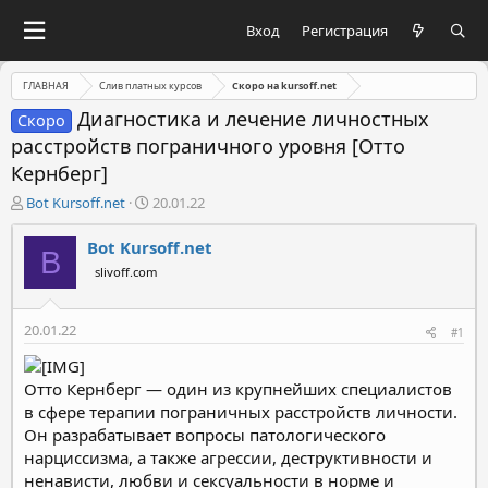
Вход
Регистрация
ГЛАВНАЯ
Слив платных курсов
Скоро на kursoff.net
Диагностика и лечение личностных
Скоро
расстройств пограничного уровня [Отто
Кернберг]
А
Д
Bot Kursoff.net
20.01.22
в
а
т
т
Bot Kursoff.net
B
о
а
slivoff.com
р
н
т
а
е
ч
20.01.22
#1
м
а
ы
л
а
Отто Кернберг — один из крупнейших специалистов
в сфере терапии пограничных расстройств личности.
Он разрабатывает вопросы патологического
нарциссизма, а также агрессии, деструктивности и
ненависти, любви и сексуальности в норме и