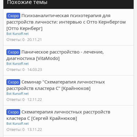
Похожие темы
Психоаналитическая психотерапия для
Скоро
расстройств личности: интервью с Отто Кернбергом
[Отто Кернберг]
Bot Kursoff.net
Ответы
0
20.11.21
Паническое расстройство - лечение,
Скоро
диагностика [VitaModo]
Bot Kursoff.net
Ответы
0
14.03.23
Семинар "Схематерапия личностных
Скоро
расстройств кластера С" [Крайнюков]
Bot Kursoff.net
Ответы
0
12.11.22
Схематерапия личностных расстройств
Скоро
кластера С [Сергей Крайнюков]
Bot Kursoff.net
Ответы
0
13.11.22