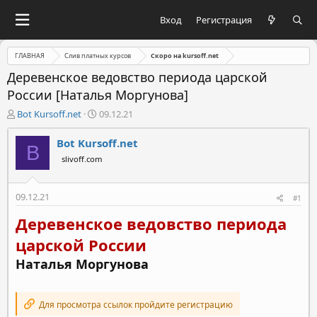
Вход
Регистрация
ГЛАВНАЯ
Слив платных курсов
Скоро на kursoff.net
Деревенское ведовство периода царской
России [Наталья Моргунова]
А
Д
Bot Kursoff.net
09.12.21
в
а
т
т
Bot Kursoff.net
B
о
а
slivoff.com
р
н
т
а
е
ч
09.12.21
#1
м
а
ы
л
Деревенское ведовство периода
а
царской России
Наталья Моргунова
Для просмотра ссылок пройдите регистрацию