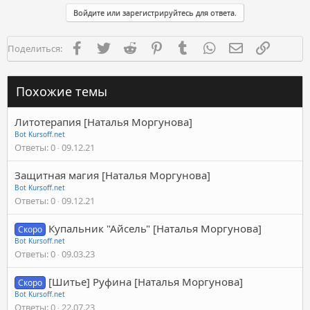
Войдите или зарегистрируйтесь для ответа.
Facebook
Twitter
Reddit
Pinterest
Tumblr
WhatsApp
Электронная п
Ссылка
Поделиться:
Похожие темы
Литотерапия [Наталья Моргунова]
Bot Kursoff.net
Ответы
0
09.12.21
Защитная магия [Наталья Моргунова]
Bot Kursoff.net
Ответы
0
09.12.21
Купальник "Айсель" [Наталья Моргунова]
Скоро
Bot Kursoff.net
Ответы
0
09.03.23
[Шитье] Руфина [Наталья Моргунова]
Скоро
Bot Kursoff.net
Ответы
0
22.07.23