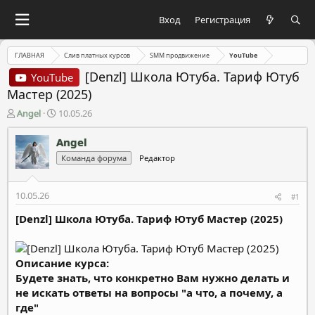
Вход
Регистрация
ГЛАВНАЯ
Слив платных курсов
SMM продвижение
YouTube
[Denzl] Школа Ютуба. Тариф Ютуб
YouTube
Мастер (2025)
А
Д
Angel
10.05.26
в
а
т
т
Angel
о
а
Команда форума
Редактор
р
н
т
а
е
ч
10.05.26
#1
м
а
ы
л
[Denzl] Школа Ютуба. Тариф Ютуб Мастер (2025)
а
Описание курса:
Будете знать, что конкретно Вам нужно делать и
не искать ответы на вопросы "а что, а почему, а
где"