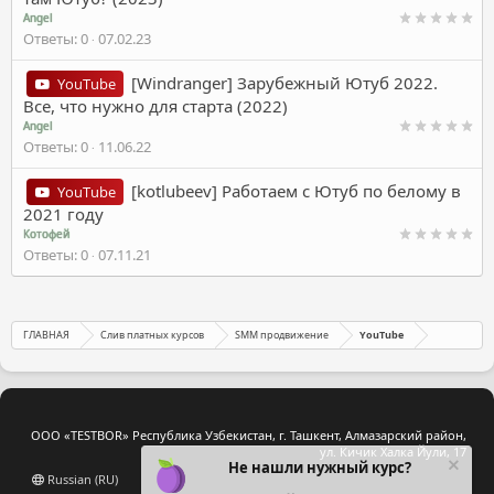
Angel
Ответы
0
07.02.23
[Windranger] Зарубежный Ютуб 2022.
YouTube
Все, что нужно для старта (2022)
Angel
Ответы
0
11.06.22
[kotlubeev] Работаем с Ютуб по белому в
YouTube
2021 году
Котофей
Ответы
0
07.11.21
ГЛАВНАЯ
Слив платных курсов
SMM продвижение
YouTube
ООО «TESTBOR» Республика Узбекистан, г. Ташкент, Алмазарский район,
ул. Кичик Халка Йули, 17
Не нашли нужный курс?
Russian (RU)