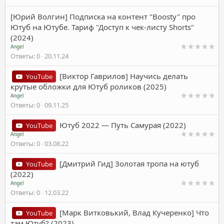
[Юрий Волгин] Подписка на контент "Boosty" про
Ютуб на Ютубе. Тариф "Доступ к чек-листу Shorts"
(2024)
Angel
Ответы
0
20.11.24
[Виктор Гаврилов] Научись делать
YouTube
крутые обложки для Ютуб роликов (2025)
Angel
Ответы
0
09.11.25
Ютуб 2022 — Путь Самурая (2022)
YouTube
Angel
Ответы
0
03.08.22
[Дмитрий Гид] Золотая тропа на ютуб
YouTube
(2022)
Angel
Ответы
0
12.03.22
[Марк Витковький, Влад Кучеренко] Что
YouTube
там Ютуб? (2023)