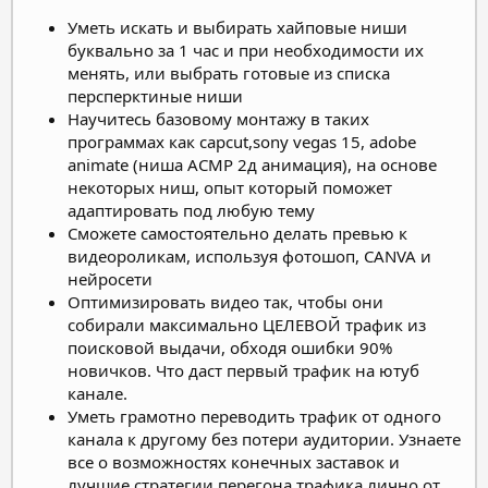
Уметь искать и выбирать хайповые ниши
буквально за 1 час и при необходимости их
менять, или выбрать готовые из списка
персперктиные ниши
Научитесь базовому монтажу в таких
программах как capcut,sony vegas 15, adobe
animate (ниша АСМР 2д анимация), на основе
некоторых ниш, опыт который поможет
адаптировать под любую тему
Сможете самостоятельно делать превью к
видеороликам, используя фотошоп, CANVA и
нейросети
Оптимизировать видео так, чтобы они
собирали максимально ЦЕЛЕВОЙ трафик из
поисковой выдачи, обходя ошибки 90%
новичков. Что даст первый трафик на ютуб
канале.
Уметь грамотно переводить трафик от одного
канала к другому без потери аудитории. Узнаете
все о возможностях конечных заставок и
лучшие стратегии перегона трафика лично от