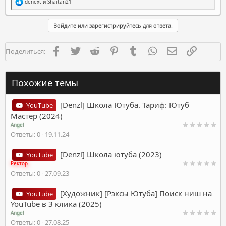
Р
denext
и
Shaitan21
е
а
к
Войдите или зарегистрируйтесь для ответа.
ц
и
и
Facebook
Twitter
Reddit
Pinterest
Tumblr
WhatsApp
Электронная п
Ссылка
Поделиться:
:
Похожие темы
[Denzl] Школа Ютуба. Тариф: Ютуб
YouTube
Мастер (2024)
Angel
Ответы
0
19.11.24
[Denzl] Школа ютуба (2023)
YouTube
Ректор
Ответы
0
27.09.23
[Художник] [Рэксы Ютуба] Поиск ниш на
YouTube
YouTube в 3 клика (2025)
Angel
Ответы
0
27.08.25