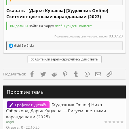
Скачать - [Дарья Куцаева] [Художник Online]
Скетчинг цветными карандашами (2023)
Вы должны
Войти на форум
чтобы увидеть контент.
03.07.23
Последнее редактирование модератором:
Р
dividi2
и
Iriska
е
а
к
Войдите или зарегистрируйтесь для ответа.
ц
и
и
Facebook
Twitter
Reddit
Pinterest
Tumblr
WhatsApp
Электронная п
Ссылка
Поделиться:
:
Похожие темы
[Художник Online] Ника
Графика и Дизайн
Сабрекова, Дарья Куцаева ― Рисуем цветными
карандашами (2025)
Angel
Ответы
0
22.10.25