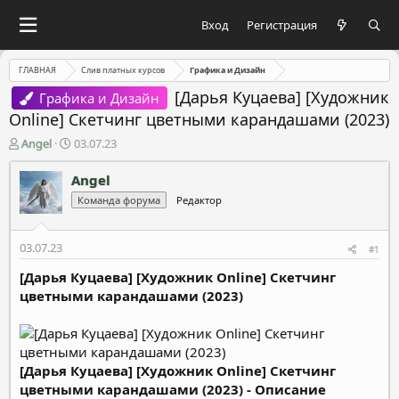
Вход
Регистрация
ГЛАВНАЯ
Слив платных курсов
Графика и Дизайн
[Дарья Куцаева] [Художник
Графика и Дизайн
Online] Скетчинг цветными карандашами (2023)
А
Д
Angel
03.07.23
в
а
т
т
Angel
о
а
Команда форума
Редактор
р
н
т
а
е
ч
03.07.23
#1
м
а
ы
л
[Дарья Куцаева] [Художник Online] Скетчинг
а
цветными карандашами (2023)
[Дарья Куцаева] [Художник Online] Скетчинг
цветными карандашами (2023) - Описание