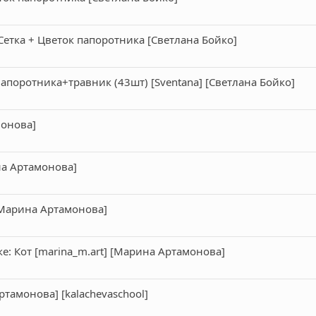
Сетка + Цветок папоротника [Светлана Бойко]
поротника+травник (43шт) [Sventana] [Светлана Бойко]
монова]
на Артамонова]
Марина Артамонова]
ке: Кот [marina_m.art] [Марина Артамонова]
тамонова] [kalachevaschool]