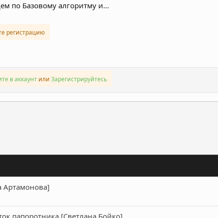
ем по Базовому алгоритму и...
те регистрацию
те в аккаунт
или
Зарегистрируйтесь
ронная почта
Ссылка
а Артамонова]
ток папоротника [Светлана Бойко]