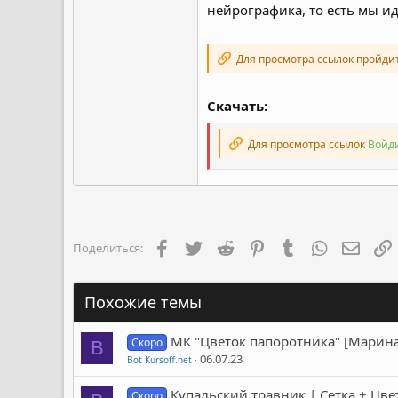
нейрографика, то есть мы ид
Для просмотра ссылок пройди
Скачать:
Для просмотра ссылок
Войди
Facebook
Twitter
Reddit
Pinterest
Tumblr
WhatsApp
Элект
Поделиться:
Похожие темы
МК "Цветок папоротника" [Марин
Скоро
B
06.07.23
Bot Kursoff.net
Купальский травник | Сетка + Цве
Скоро