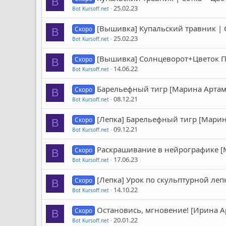
B
25.02.23
Bot Kursoff.net
[Вышивка] Купальский травник | 
Скоро
B
25.02.23
Bot Kursoff.net
[Вышивка] Солнцеворот+Цветок Па
Скоро
B
14.06.22
Bot Kursoff.net
Барельефный тигр [Марина Арта
Скоро
B
08.12.21
Bot Kursoff.net
[Лепка] Барельефный тигр [Мари
Скоро
B
09.12.21
Bot Kursoff.net
Раскрашивание в нейрографике [
Скоро
B
17.06.23
Bot Kursoff.net
[Лепка] Урок по скульптурной леп
Скоро
B
14.10.22
Bot Kursoff.net
Остановись, мгновение! [Ирина Ар
Скоро
B
20.01.22
Bot Kursoff.net