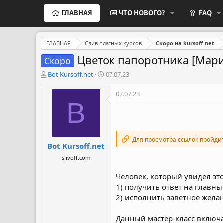
ГЛАВНАЯ
ЧТО НОВОГО?
FAQ
ГЛАВНАЯ
Слив платных курсов
Скоро на kursoff.net
Цветок папоротника [Мар
Скоро
А
Д
Bot Kursoff.net
07.07.23
в
а
т
т
07.07.23
о
а
B
р
н
т
а
е
ч
м
а
Для просмотра ссылок пройди
Bot Kursoff.net
ы
л
а
slivoff.com
Человек, который увидел это
1) получить ответ на главны
2) исполнить заветное жела
Данный мастер-класс включа