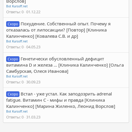
Ворслов]
Bot Kursoff.net
Ответы
0
01.12.22
Похудение. Собственный опыт. Почему я
Скоро
отказалась от липосакции? [Повтор] [Клиника
Калинченко] [Ковалева С.В. и др]
Bot Kursoff.net
Ответы
0
04.05.23
Генетически обусловленный дефицит
Скоро
витамина D и железа ... [Клиника Калинченко] [Ольга
Самбурская, Олеся Иванова]
Bot Kursoff.net
Ответы
0
30.09.23
Встал - уже устал. Как заподозрить adrenal
Скоро
fatigue. Витамин С - мифы и правда [Клиника
Калинченко] [Марина Жиленко, Леонид Ворслов]
Bot Kursoff.net
Ответы
0
31.03.23