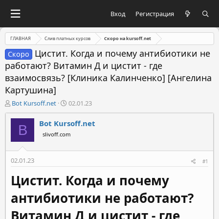
Вход
Регистрация
ГЛАВНАЯ
Слив платных курсов
Скоро на kursoff.net
Цистит. Когда и почему антибиотики не
Скоро
работают? Витамин Д и цистит - где
взаимосвязь? [Клиника Калинченко] [Ангелина
Картушина]
А
Д
Bot Kursoff.net
02.01.23
в
а
т
т
Bot Kursoff.net
B
о
а
slivoff.com
р
н
т
а
е
ч
02.01.23
#1
м
а
ы
л
Цистит. Когда и почему
а
антибиотики не работают?
Витамин Д и цистит - где