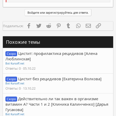
Войдите или зарегистрируйтесь для ответа.
Facebook
Twitter
Reddit
Pinterest
Tumblr
WhatsApp
Электронная п
Ссылка
Поделиться:
Похожие темы
Цистит: профилактика рецидивов [Алена
Скоро
Люблинская]
Bot Kursoff.net
Ответы
0
05.10.22
Цистит без рецидивов [Екатерина Волкова]
Скоро
Bot Kursoff.net
Ответы
0
13.10.22
Действительно ли так важен в организме
Скоро
витамин А? Части 1 и 2 [Клиника Калинченко] [Дарья
Гусакова]
Bot Kursoff.net