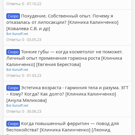
Ответы
0
07.10.22
Похудение. Собственный опыт. Почему я
Скоро
отказалась от липосакции? [Клиника Калинченко]
[Ковалева С.В. и др]
Bot Kursoff.net
Ответы
0
03.05.23
Тонкие губы — когда косметолог не поможет.
Скоро
Личный опыт применения гормона роста [Клиника
Калинченко] [Евгения Берестова]
Bot Kursoff.net
Ответы
0
01.03.23
Эстетика возраста - гармония тела и разума. ЗГТ
Скоро
– Кому? Когда? Как долго? [Клиника Калинченко]
[Анула Меликова]
Bot Kursoff.net
Ответы
0
30.06.23
Когда повышенный ферритин — повод для
Скоро
беспокойства? [Клиника Калинченко] [Леонид