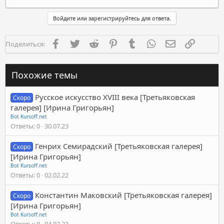
Войдите или зарегистрируйтесь для ответа.
Facebook
Twitter
Reddit
Pinterest
Tumblr
WhatsApp
Электронная п
Ссылка
Поделиться:
Похожие темы
Русское искусство XVIII века [Третьяковская
Скоро
галерея] [Ирина Григорьян]
Bot Kursoff.net
Ответы
0
30.07.23
Генрих Семирадский [Третьяковская галерея]
Скоро
[Ирина Григорьян]
Bot Kursoff.net
Ответы
0
02.02.22
Константин Маковский [Третьяковская галерея]
Скоро
[Ирина Григорьян]
Bot Kursoff.net
Ответы
0
04.02.22