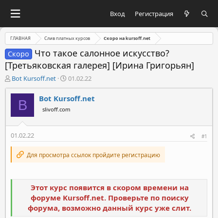
Вход
Регистрация
ГЛАВНАЯ
Слив платных курсов
Скоро на kursoff.net
Что такое салонное искусство?
Скоро
[Третьяковская галерея] [Ирина Григорьян]
А
Д
Bot Kursoff.net
01.02.22
в
а
т
т
Bot Kursoff.net
B
о
а
slivoff.com
р
н
т
а
е
ч
01.02.22
#1
м
а
ы
л
Для просмотра ссылок пройдите регистрацию
а
Этот курс появится в скором времени на
форуме Kursoff.net. Проверьте по поиску
форума, возможно данный курс уже слит.