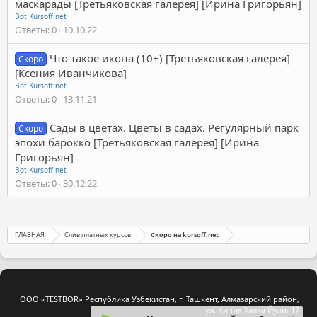
маскарады [Третьяковская галерея] [Ирина Григорьян]
Bot Kursoff.net
Ответы
0
10.10.22
Что такое икона (10+) [Третьяковская галерея]
Скоро
[Ксения Иванчикова]
Bot Kursoff.net
Ответы
0
13.11.21
Сады в цветах. Цветы в садах. Регулярный парк
Скоро
эпохи барокко [Третьяковская галерея] [Ирина
Григорьян]
Bot Kursoff.net
Ответы
0
30.12.22
ГЛАВНАЯ
Слив платных курсов
Скоро на kursoff.net
ООО «TESTBOR» Республика Узбекистан, г. Ташкент, Алмазарский район,
ул. Кичик Халка Йули, 17