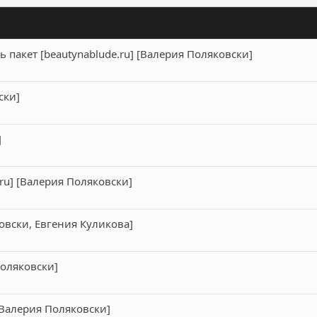
пакет [beautynablude.ru] [Валерия Поляковски]
ски]
]
.ru] [Валерия Поляковски]
овски, Евгения Куликова]
Поляковски]
[Валерия Поляковски]