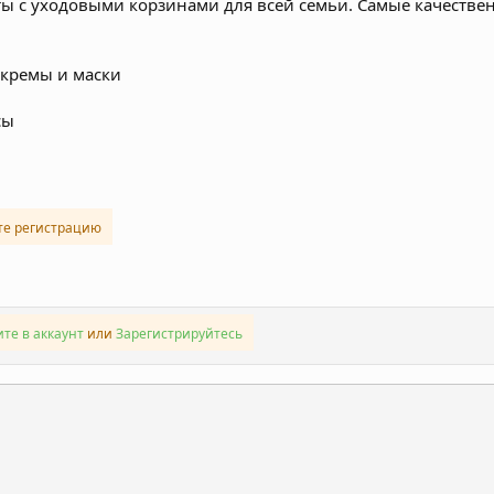
ты с уходовыми корзинами для всей семьи. Самые качествен
 кремы и маски
сы
те регистрацию
те в аккаунт
или
Зарегистрируйтесь
ронная почта
Ссылка