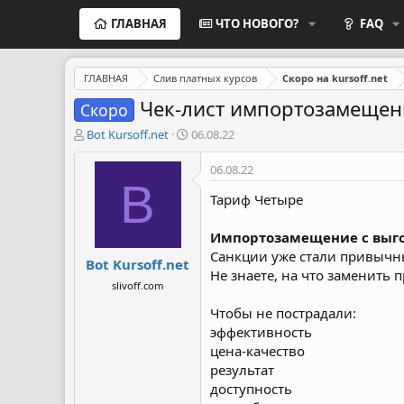
ГЛАВНАЯ
ЧТО НОВОГО?
FAQ
ГЛАВНАЯ
Слив платных курсов
Скоро на kursoff.net
Чек-лист импортозамещен
Скоро
А
Д
Bot Kursoff.net
06.08.22
в
а
т
т
06.08.22
о
а
B
р
н
Тариф Четыре
т
а
е
ч
Импортозамещение с выг
м
а
Санкции уже стали привычны
Bot Kursoff.net
ы
л
Не знаете, на что заменить
а
slivoff.com
Чтобы не пострадали:
эффективность
цена-качество
результат
доступность