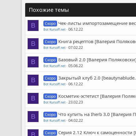
Похожие темы
Чек-листы импортозамещение весь 
Скоро
B
06.12.22
Bot Kursoff.net
Книга рецептов [Валерия Поляков
Скоро
B
07.02.22
Bot Kursoff.net
Базовый 2.0 [Валерия Поляковски
Скоро
B
05.06.22
Bot Kursoff.net
Закрытый клуб 2.0 [beautynablude
Скоро
B
06.12.22
Bot Kursoff.net
Косметик-эстетист [Валерия Поляк
Скоро
B
23.02.23
Bot Kursoff.net
Что купить на Iherb 3.0 [Валерия 
Скоро
B
04.02.22
Bot Kursoff.net
Серия 2.12 Ключ к самоценности 
Скоро
B