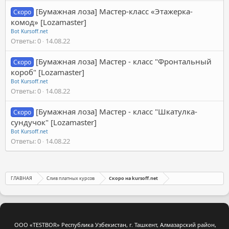
[Бумажная лоза] Мастер-класс «Этажерка-
Скоро
комод» [Lozamaster]
Bot Kursoff.net
Ответы
0
14.08.22
[Бумажная лоза] Мастер - класс "Фронтальный
Скоро
короб" [Lozamaster]
Bot Kursoff.net
Ответы
0
14.08.22
[Бумажная лоза] Мастер - класс "Шкатулка-
Скоро
сундучок" [Lozamaster]
Bot Kursoff.net
Ответы
0
14.08.22
ГЛАВНАЯ
Слив платных курсов
Скоро на kursoff.net
ООО «TESTBOR» Республика Узбекистан, г. Ташкент, Алмазарский район,