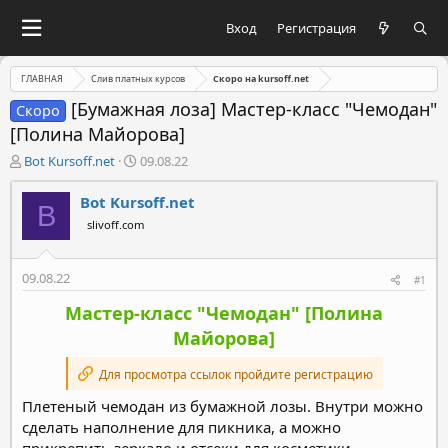
Вход
Регистрация
ГЛАВНАЯ
Слив платных курсов
Скоро на kursoff.net
[Бумажная лоза] Мастер-класс "Чемодан"
Скоро
[Полина Майорова]
А
Д
Bot Kursoff.net
09.08.22
в
а
т
т
Bot Kursoff.net
B
о
а
slivoff.com
р
н
т
а
е
ч
09.08.22
#1
м
а
ы
л
Мастер-класс "Чемодан" [Полина
а
Майорова]
Для просмотра ссылок пройдите регистрацию
Плетеный чемодан из бумажной лозы. Внутри можно
сделать наполнение для пикника, а можно
прикрепить зеркало и отсеки для косметики.