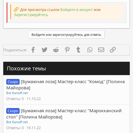
Для просмотра ссылок
Войдите в аккаунт
или
Зарегистрируйтесь
Войдите или зарегистрируйтесь для ответа.
Facebook
Twitter
Reddit
Pinterest
Tumblr
WhatsApp
Электронная п
Ссылка
Поделиться:
Похожие темы
[Бумажная лоза] Мастер-класс "Комод" [Полина
Скоро
Майорова]
Bot Kursoff.net
Ответы
0
11.10.22
[Бумажная лоза] Мастер-класс "Марокканский
Скоро
стол" [Полина Майорова]
Bot Kursoff.net
Ответы
0
19.11.22