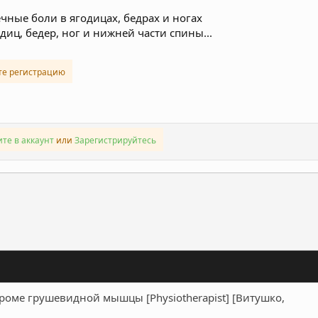
ечные боли в ягодицах, бедрах и ногах
диц, бедер, ног и нижней части спины...
те регистрацию
те в аккаунт
или
Зарегистрируйтесь
ронная почта
Ссылка
оме грушевидной мышцы [Physiotherapist] [Витушко,