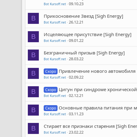
09.10.23
Bot Kursoff.net
Прикосновение Звезд [Sigh Energy]
B
26.12.21
Bot Kursoff.net
Исцеляющее присутствие [Sigh Energy]
B
09.01.22
Bot Kursoff.net
Безграничный призыв [Sigh Energy]
B
28.03.22
Bot Kursoff.net
Привлечение нового автомобиля [
Скоро
B
02.09.22
Bot Kursoff.net
Цигун при синдроме хронической 
Скоро
B
02.12.21
Bot Kursoff.net
Основные правила питания при м
Скоро
B
03.11.23
Bot Kursoff.net
Стирает все признаки старения [Sigh Ene
B
23.02.22
Bot Kursoff.net