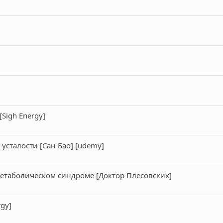
Sigh Energy]
усталости [Сан Бао] [udemy]
етаболическом синдроме [Доктор Плесовских]
rgy]