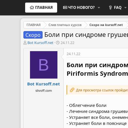
ГЛАВНАЯ
ЧТО НОВОГО?
FAQ
ГЛАВНАЯ
Слив платных курсов
Скоро на kursoff.net
Боли при синдроме груше
Скоро
А
Д
Bot Kursoff.net
24.11.22
в
а
т
т
24.11.22
о
а
B
р
н
Боли при синдро
т
а
Piriformis Syndrom
е
ч
м
а
Bot Kursoff.net
ы
л
а
Для просмотра ссылок пройди
slivoff.com
- Облегчение боли
- Лечение синдрома груше
- Устраняет все боли, оне
- Устраняет боли в пояснице