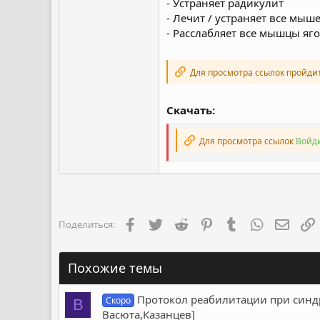
- Устраняет радикулит
- Лечит / устраняет все мыш
- Расслабляет все мышцы яго
Для просмотра ссылок пройди
Скачать:
Для просмотра ссылок
Войди
Facebook
Twitter
Reddit
Pinterest
Tumblr
WhatsApp
Элект
Поделиться:
Похожие темы
Протокол реабилитации при синдр
Скоро
B
Васюта,Казанцев]