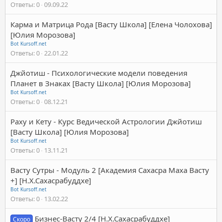
Ответы
0
09.09.22
Карма и Матрица Рода [Васту Школа] [Елена Чолохова]
[Юлия Морозова]
Bot Kursoff.net
Ответы
0
22.01.22
Джйотиш - Психологические модели поведения
Планет в Знаках [Васту Школа] [Юлия Морозова]
Bot Kursoff.net
Ответы
0
08.12.21
Раху и Кету - Курс Ведической Астрологии Джйотиш
[Васту Школа] [Юлия Морозова]
Bot Kursoff.net
Ответы
0
13.11.21
Васту Сутры - Модуль 2 [Академия Сахасра Маха Васту
+] [Н.Х.Сахасрабуддхе]
Bot Kursoff.net
Ответы
0
13.02.22
Бизнес-Васту 2/4 [Н.Х.Сахасрабуддхе]
Скоро