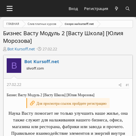
Вход
Регистрация
ГЛАВНАЯ
Слив платных курсов
Скоро на kursoff.net
Бизнес Васту Модуль 2 [Васту Школа] [Юлия
Морозова]
А
Д
Bot Kursoff.net
27.02.22
в
а
т
т
Bot Kursoff.net
B
о
а
slivoff.com
р
н
т
а
е
ч
27.02.22
#1
м
а
ы
л
Бизнес Васту Модуль 2 [Васту Школа] [Юлия Морозова]
а
Для просмотра ссылок пройдите регистрацию
Наука Васту помогает не только улучшить наше жилье, она
также служит для налаживания нашего бизнеса, офиса,
магазина или ресторана, фабрики или завода и прочего.
Правильное взаимодействие элементов и энергий внутри