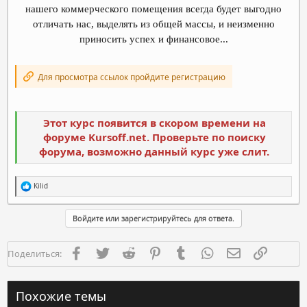
нашего коммерческого помещения всегда будет выгодно
отличать нас, выделять из общей массы, и неизменно
приносить успех и финансовое...
Для просмотра ссылок пройдите регистрацию
Этот курс появится в скором времени на
форуме Kursoff.net. Проверьте по поиску
форума, возможно данный курс уже слит.
Р
Kilid
е
а
к
Войдите или зарегистрируйтесь для ответа.
ц
и
и
Facebook
Twitter
Reddit
Pinterest
Tumblr
WhatsApp
Электронная п
Ссылка
Поделиться:
:
Похожие темы