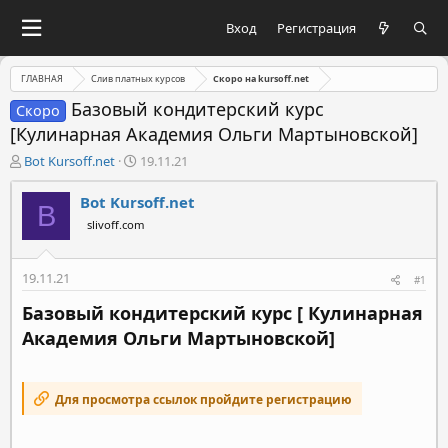
Вход
Регистрация
ГЛАВНАЯ
Слив платных курсов
Скоро на kursoff.net
Базовый кондитерский курс
Скоро
[Кулинарная Академия Ольги Мартыновской]
А
Д
Bot Kursoff.net
19.11.21
в
а
т
т
Bot Kursoff.net
B
о
а
slivoff.com
р
н
т
а
е
ч
19.11.21
#1
м
а
ы
л
Базовый кондитерский курс [ Кулинарная
а
Академия Ольги Мартыновской]
Для просмотра ссылок пройдите регистрацию