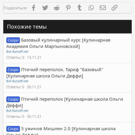
Facebook
Twitter
Reddit
Pinterest
Tumblr
WhatsApp
Электронная п
Ссылка
Поделиться:
Похожие темы
Базовый кулинарный курс [Кулинарная
Скоро
Академия Ольги Мартыновской]
Bot Kursoff.net
Ответы
0
13.11.21
Птичий переполох. Тариф "Базовый"
Скоро
[Кулинарная школа Ольги Деффи]
Bot Kursoff.net
Ответы
0
30.11.21
Птичий переполох [Кулинарная школа Ольги
Скоро
Деффи]
Bot Kursoff.net
Ответы
0
30.11.21
5 ужинов Мишлен 2.0 [Кулинарная школа
Скоро
Ольги Деффи]