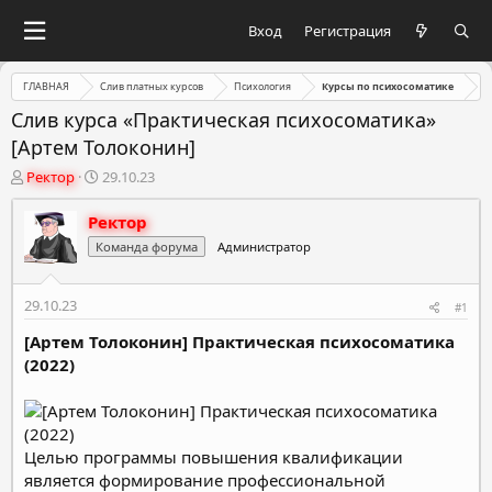
Вход
Регистрация
ГЛАВНАЯ
Слив платных курсов
Психология
Курсы по психосоматике
Слив курса «Практическая психосоматика»
[Артем Толоконин]
А
Д
Ректор
29.10.23
в
а
т
т
Ректор
о
а
Команда форума
Администратор
р
н
т
а
е
ч
29.10.23
#1
м
а
ы
л
[Артем Толоконин] Практическая психосоматика
а
(2022)
Целью программы повышения квалификации
является формирование профессиональной