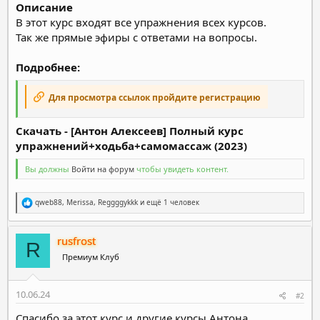
Описание
В этот курс входят все упражнения всех курсов.
Так же прямые эфиры с ответами на вопросы.
Подробнее:
Для просмотра ссылок пройдите регистрацию
Скачать - [Антон Алексеев] Полный курс
упражнений+ходьба+самомассаж (2023)
Вы должны
Войти на форум
чтобы увидеть контент.
Р
qweb88
,
Merissa
,
Reggggykkk
и ещё 1 человек
е
а
к
rusfrost
ц
R
и
Премиум Клуб
и
:
10.06.24
#2
Спасибо за этот курс и другие курсы Антона