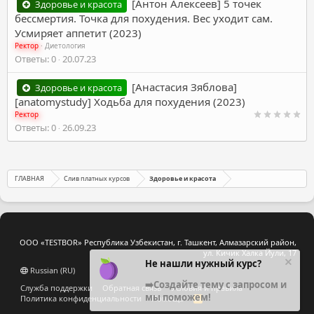
[Антон Алексеев] 5 точек
Здоровье и красота
бессмертия. Точка для похудения. Вес уходит сам.
Усмиряет аппетит (2023)
Ректор
Диетология
Ответы
0
20.07.23
[Анастасия Зяблова]
Здоровье и красота
[anatomystudy] Ходьба для похудения (2023)
Ректор
Ответы
0
26.09.23
ГЛАВНАЯ
Слив платных курсов
Здоровье и красота
ООО «TESTBOR» Республика Узбекистан, г. Ташкент, Алмазарский район,
ул. Кичик Халка Йули, 17
Не нашли нужный курс?
Russian (RU)
➡️Создайте тему с запросом и
Служба поддержки
Обратная связь
Условия и правила
мы поможем!
Политика конфиденциальности
Помощь
R
S