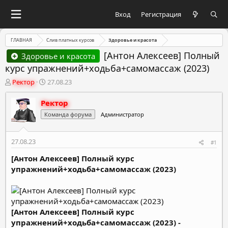
Вход
Регистрация
ГЛАВНАЯ
Слив платных курсов
Здоровье и красота
[Антон Алексеев] Полный
Здоровье и красота
курс упражнений+ходьба+самомассаж (2023)
А
Д
Ректор
27.08.23
в
а
т
т
Ректор
о
а
Команда форума
Администратор
р
н
т
а
е
ч
27.08.23
#1
м
а
ы
л
[Антон Алексеев] Полный курс
а
упражнений+ходьба+самомассаж (2023)
[Антон Алексеев] Полный курс
упражнений+ходьба+самомассаж (2023) -