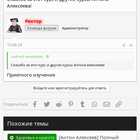
Алексеева!
Ректор
Команда форума
Администратор
10.06.24
#3
rusfrost написал(а):
Спасибо за этот курс и другие курсы Антона Алексеева!
Приятного изучения
Войдите или зарегистрируйтесь для ответа.
Facebook
Twitter
Reddit
Pinterest
Tumblr
WhatsApp
Электронная п
Ссылка
Поделиться:
Похожие темы
[Антон Алексеев] Полный
Здоровье и красота