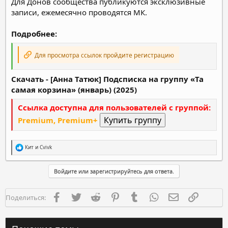
Для Донов сообщества публикуются эксклюзивные
записи, ежемесячно проводятся МК.
Подробнее:
Для просмотра ссылок пройдите регистрацию
Скачать - [Анна Татюк] Подсписка на группу «Та
самая корзина» (январь) (2025)
Ссылка доступна для пользователей с группой:
Premium, Premium+
Р
Кит
и
Cvivk
е
а
к
Войдите или зарегистрируйтесь для ответа.
ц
и
и
Facebook
Twitter
Reddit
Pinterest
Tumblr
WhatsApp
Электронная п
Ссылка
Поделиться:
: