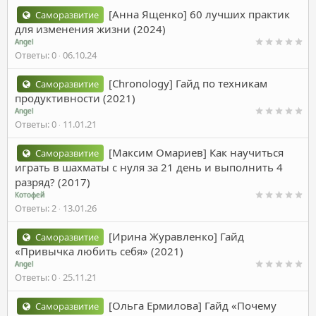
[Анна Ященко] 60 лучших практик
Саморазвитие
для изменения жизни (2024)
Angel
Ответы
0
06.10.24
[Chronology] Гайд по техникам
Саморазвитие
продуктивности (2021)
Angel
Ответы
0
11.01.21
[Максим Омариев] Как научиться
Саморазвитие
играть в шахматы с нуля за 21 день и выполнить 4
разряд? (2017)
Котофей
Ответы
2
13.01.26
[Ирина Журавленко] Гайд
Саморазвитие
«Привычка любить себя» (2021)
Angel
Ответы
0
25.11.21
[Ольга Ермилова] Гайд «Почему
Саморазвитие