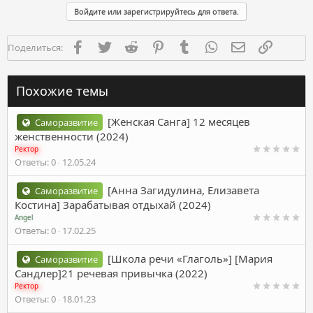
к
Войдите или зарегистрируйтесь для ответа.
ц
и
и
Facebook
Twitter
Reddit
Pinterest
Tumblr
WhatsApp
Электронная п
Ссылка
Поделиться:
:
Похожие темы
[Женская Санга] 12 месяцев
Саморазвитие
женственности (2024)
Ректор
Ответы
0
12.05.24
[Анна Загидулина, Елизавета
Саморазвитие
Костина] Зарабатывая отдыхай (2024)
Angel
Ответы
0
17.02.25
[Школа речи «Глаголь»] [Мария
Саморазвитие
Сандлер]21 речевая привычка (2022)
Ректор
Ответы
0
18.01.23