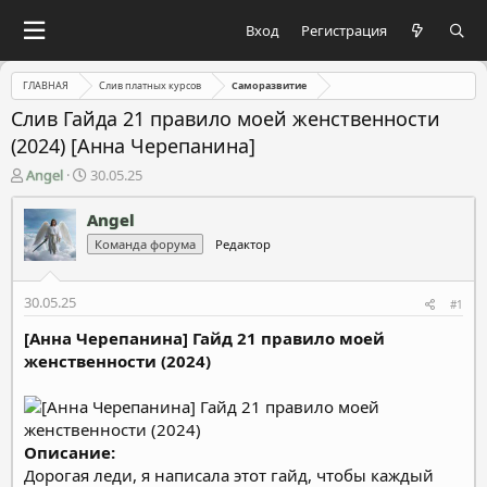
Вход
Регистрация
ГЛАВНАЯ
Слив платных курсов
Саморазвитие
Слив Гайдa 21 правило моей женственности
(2024) [Анна Черепанина]
А
Д
Angel
30.05.25
в
а
т
т
Angel
о
а
Команда форума
Редактор
р
н
т
а
е
ч
30.05.25
#1
м
а
ы
л
[Анна Черепанина] Гайд 21 правило моей
а
женственности (2024)
Описание:
Дорогая леди, я написала этот гайд, чтобы каждый