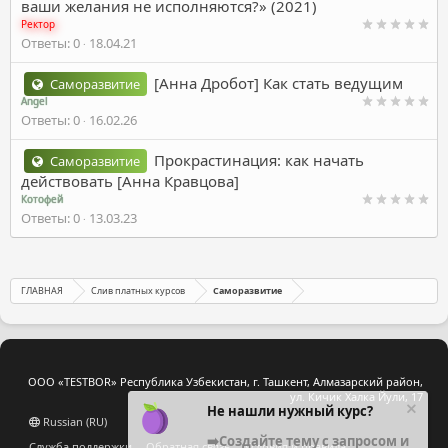
ваши желания не исполняются?» (2021)
Ректор
Ответы
0
18.04.21
[Анна Дробот] Как стать ведущим
Саморазвитие
Angel
Ответы
0
16.02.26
Прокрастинация: как начать
Саморазвитие
действовать [Анна Кравцова]
Котофей
Ответы
0
13.03.23
ГЛАВНАЯ
Слив платных курсов
Саморазвитие
ООО «TESTBOR» Республика Узбекистан, г. Ташкент, Алмазарский район,
ул. Кичик Халка Йули, 17
Не нашли нужный курс?
Russian (RU)
➡️Создайте тему с запросом и
Служба поддержки
Обратная связь
Условия и правила