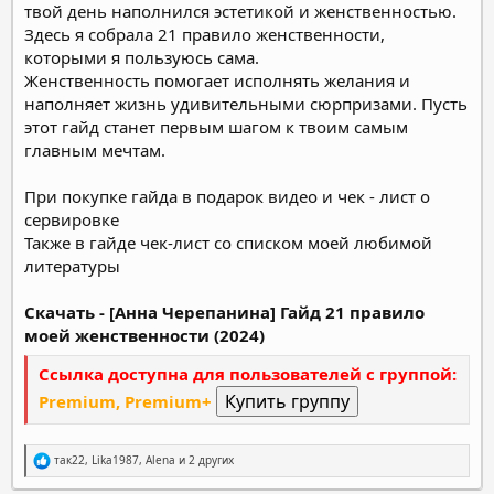
твой день наполнился эстетикой и женственностью.
Здесь я собрала 21 правило женственности,
которыми я пользуюсь сама.
Женственность помогает исполнять желания и
наполняет жизнь удивительными сюрпризами. Пусть
этот гайд станет первым шагом к твоим самым
главным мечтам.
При покупке гайда в подарок видео и чек - лист о
сервировке
Также в гайде чек-лист со списком моей любимой
литературы
Скачать - [Анна Черепанина] Гайд 21 правило
моей женственности (2024)
Ссылка доступна для пользователей с группой:
Premium, Premium+
Р
так22
,
Lika1987
,
Alena
и 2 других
е
а