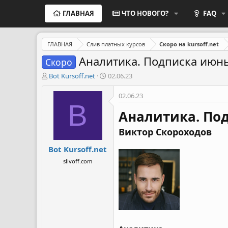
ГЛАВНАЯ
ЧТО НОВОГО?
FAQ
ГЛАВНАЯ
Слив платных курсов
Скоро на kursoff.net
Аналитика. Подписка июнь 
Скоро
А
Д
Bot Kursoff.net
02.06.23
в
а
т
т
02.06.23
о
а
B
р
н
Аналитика. Под
т
а
е
ч
Виктор Скороходов
м
а
Bot Kursoff.net
ы
л
а
slivoff.com