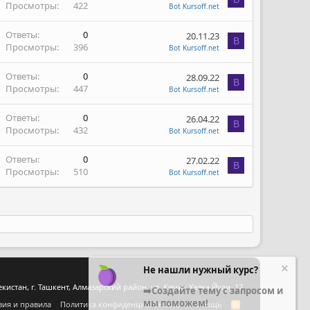
Просмотры
422
Bot Kursoff.net
Ответы
0
20.11.23
B
Просмотры
396
Bot Kursoff.net
Ответы
0
28.09.22
B
Просмотры
447
Bot Kursoff.net
Ответы
0
26.04.22
B
Просмотры
432
Bot Kursoff.net
Ответы
0
27.02.22
B
Просмотры
510
Bot Kursoff.net
Не нашли нужный курс?
стан, г. Ташкент, Алмазарский район, ул. Кичик Халка Йули, 17
➡️Создайте тему с запросом и
мы поможем!
вия и правила
Политика конфиденциальности
Помощь
R