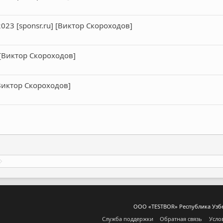
023 [sponsr.ru] [Виктор Скороходов]
 [Виктор Скороходов]
Виктор Скороходов]
ООО «TESTBOR» Республика Узбеки
Служба поддержки
Обратная связь
Усло