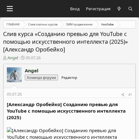
Вход
Регистрация
ГЛАВНАЯ
Слив платных курсов
SMM продвижение
YouTube
Слив курса «Созданию превью для YouTube с
помощью искусственного интеллекта (2025)»
[Александр Оробейко]
А
Д
Angel
05.07.26
в
а
т
т
Angel
о
а
Команда форума
Редактор
р
н
т
а
е
ч
05.07.26
#1
м
а
ы
л
[Александр Оробейко] Созданию превью для
а
YouTube с помощью искусственного интеллекта
(2025)