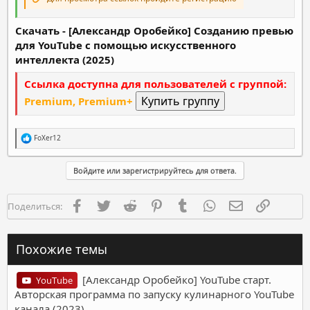
Скачать - [Александр Оробейко] Созданию превью
для YouTube с помощью искусственного
интеллекта (2025)
Ссылка доступна для пользователей с группой:
Premium, Premium+
Р
FoXer12
е
а
к
Войдите или зарегистрируйтесь для ответа.
ц
и
и
Facebook
Twitter
Reddit
Pinterest
Tumblr
WhatsApp
Электронная п
Ссылка
Поделиться:
:
Похожие темы
[Александр Оробейко] YouTube старт.
YouTube
Авторская программа по запуску кулинарного YouTube
канала (2023)