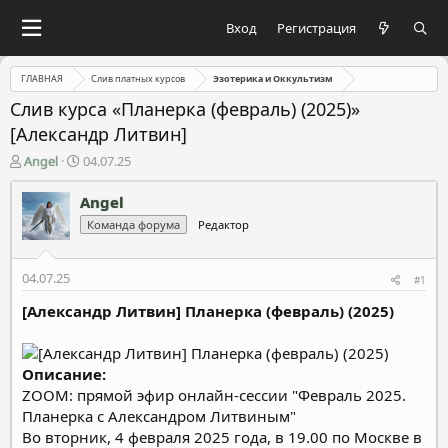
Вход
Регистрация
ГЛАВНАЯ
Слив платных курсов
Эзотерика и Оккультизм
Слив курса «Планерка (февраль) (2025)»
[Александр Литвин]
А
Д
Angel
04.07.25
в
а
т
т
Angel
о
а
Команда форума
Редактор
р
н
т
а
е
ч
04.07.25
#1
м
а
ы
л
[Александр Литвин] Планерка (февраль) (2025)
а
Описание:
ZOOM: прямой эфир онлайн-сессии "Февраль 2025.
Планерка с Александром Литвиным"
Во вторник, 4 февраля 2025 года, в 19.00 по Москве в