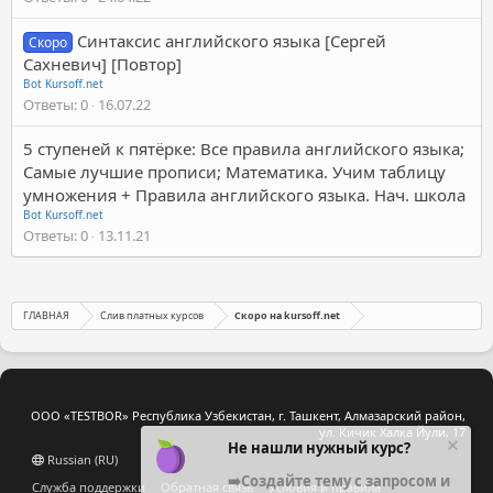
Синтаксис английского языка [Сергей
Скоро
Сахневич] [Повтор]
Bot Kursoff.net
Ответы
0
16.07.22
5 ступеней к пятёрке: Все правила английского языка;
Самые лучшие прописи; Математика. Учим таблицу
умножения + Правила английского языка. Нач. школа
Bot Kursoff.net
Ответы
0
13.11.21
ГЛАВНАЯ
Слив платных курсов
Скоро на kursoff.net
ООО «TESTBOR» Республика Узбекистан, г. Ташкент, Алмазарский район,
ул. Кичик Халка Йули, 17
Не нашли нужный курс?
Russian (RU)
➡️Создайте тему с запросом и
Служба поддержки
Обратная связь
Условия и правила