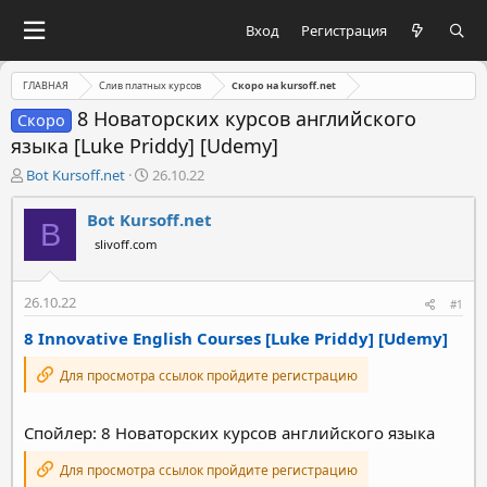
Вход
Регистрация
ГЛАВНАЯ
Слив платных курсов
Скоро на kursoff.net
8 Новаторских курсов английского
Скоро
языка [Luke Priddy] [Udemy]
А
Д
Bot Kursoff.net
26.10.22
в
а
т
т
Bot Kursoff.net
B
о
а
slivoff.com
р
н
т
а
е
ч
26.10.22
#1
м
а
ы
л
8 Innovative English Courses [Luke Priddy] [Udemy]
а
Для просмотра ссылок пройдите регистрацию
Спойлер: 8 Новаторских курсов английского языка
Для просмотра ссылок пройдите регистрацию