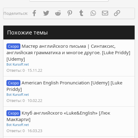
Facebook
Twitter
Reddit
Pinterest
Tumblr
WhatsApp
Электронная п
Ссылка
Поделиться:
Похожие темы
Мастер английского письма | Синтаксис,
Скоро
английская грамматика и многое другое. [Luke Priddy]
[Udemy]
Bot Kursoff.net
Ответы
0
15.11.22
American English Pronunciation [Udemy] [Luke
Скоро
Priddy]
Bot Kursoff.net
Ответы
0
10.02.22
Клуб английского «Luke&English» [Люк
Скоро
МакКарти]
Bot Kursoff.net
Ответы
0
16.03.23