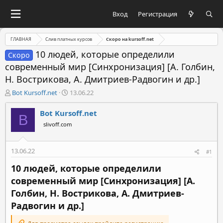
Вход
Регистрация
ГЛАВНАЯ
Слив платных курсов
Скоро на kursoff.net
10 людей, которые определили
Скоро
современный мир [Синхронизация] [А. Голбин,
Н. Вострикова, А. Дмитриев-Радвогин и др.]
А
Д
Bot Kursoff.net
13.06.22
в
а
т
т
Bot Kursoff.net
B
о
а
slivoff.com
р
н
т
а
е
ч
13.06.22
#1
м
а
ы
л
10 людей, которые определили
а
современный мир [Синхронизация] [А.
Голбин, Н. Вострикова, А. Дмитриев-
Радвогин и др.]