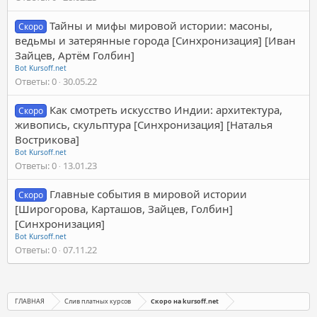
Тайны и мифы мировой истории: масоны,
Скоро
ведьмы и затерянные города [Синхронизация] [Иван
Зайцев, Артём Голбин]
Bot Kursoff.net
Ответы
0
30.05.22
Как смотреть искусство Индии: архитектура,
Скоро
живопись, скульптура [Синхронизация] [Наталья
Вострикова]
Bot Kursoff.net
Ответы
0
13.01.23
Главные события в мировой истории
Скоро
[Широгорова, Карташов, Зайцев, Голбин]
[Синхронизация]
Bot Kursoff.net
Ответы
0
07.11.22
ГЛАВНАЯ
Слив платных курсов
Скоро на kursoff.net