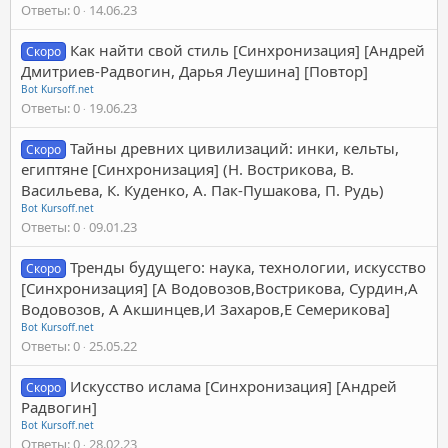
Ответы
0
14.06.23
Как найти свой стиль [Синхронизация] [Андрей
Скоро
Дмитриев-Радвогин, Дарья Леушина] [Повтор]
Bot Kursoff.net
Ответы
0
19.06.23
Тайны древних цивилизаций: инки, кельты,
Скоро
египтяне [Синхронизация] (Н. Вострикова, В.
Васильева, К. Куденко, А. Пак-Пушакова, П. Рудь)
Bot Kursoff.net
Ответы
0
09.01.23
Тренды будущего: наука, технологии, искусство
Скоро
[Синхронизация] [А Водовозов,Вострикова, Сурдин,А
Водовозов, А Акшинцев,И Захаров,Е Семерикова]
Bot Kursoff.net
Ответы
0
25.05.22
Искусство ислама [Синхронизация] [Андрей
Скоро
Радвогин]
Bot Kursoff.net
Ответы
0
28.02.23