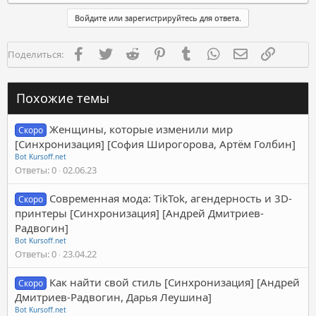
Войдите или зарегистрируйтесь для ответа.
Facebook
Twitter
Reddit
Pinterest
Tumblr
WhatsApp
Электронная п
Ссылка
Поделиться:
Похожие темы
Женщины, которые изменили мир
Скоро
[Синхронизация] [София Широгорова, Артём Голбин]
Bot Kursoff.net
Ответы
0
02.06.23
Современная мода: TikTok, агендерность и 3D-
Скоро
принтеры [Синхронизация] [Андрей Дмитриев-
Радвогин]
Bot Kursoff.net
Ответы
0
23.04.22
Как найти свой стиль [Синхронизация] [Андрей
Скоро
Дмитриев-Радвогин, Дарья Леушина]
Bot Kursoff.net