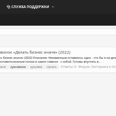
СЛУЖБА ПОДДЕРЖКИ
вонок «Делать бизнес иначе» (2022)
 бизнес иначе» (2022) Описание: Неизменным оставалось одно - что бы я ни дела
тивоположным полом и самое главное - с собой. Готовы впустить в...
Ответы: 0
Форум:
Эзотерика и О
иначе
зум-звонок
кульпина
скачать