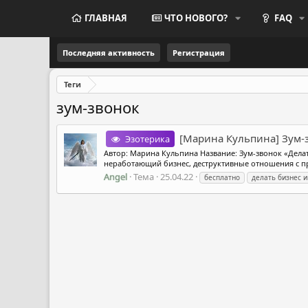
ГЛАВНАЯ
ЧТО НОВОГО?
FAQ
Последняя активность
Регистрация
Теги
зум-звонок
[Марина Кульпина] Зум-з
Эзотерика
Автор: Марина Кульпина Название: Зум-звонок «Делать
неработающий бизнес, деструктивные отношения с про
Angel
Тема
25.04.22
бесплатно
делать бизнес 