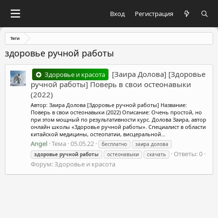
Вход
Регистрация
Теги
здоровье ручной работы
[Заира Долова] [Здоровье
Здоровье и красота
ручной работы] Поверь в свои остеонавыки
(2022)
Автор: Заира Долова [Здоровье ручной работы] Название:
Поверь в свои остеонавыки (2022) Описание: Очень простой, но
при этом мощный по результативности курс. Долова Заира, автор
онлайн школы «Здоровье ручной работы». Специалист в области
китайской медицины, остеопатии, висцеральной...
Angel
Тема
05.05.22
бесплатно
заира долова
Ответы: 0
здоровье
ручной
работы
остеонавыки
скачать
Форум:
Здоровье и красота