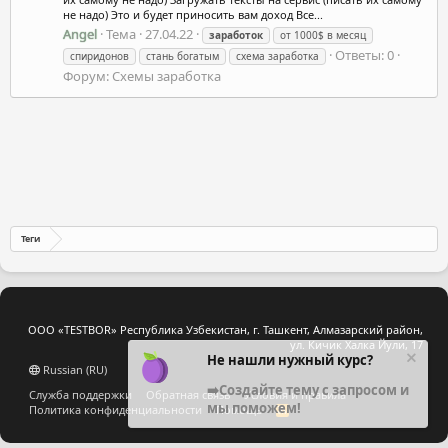
не надо) Это и будет приносить вам доход Все...
Angel
Тема
27.04.22
заработок
от 1000$ в месяц
Ответы: 0
спиридонов
стань богатым
схема заработка
Форум:
Схемы заработка
Теги
ООО «TESTBOR» Республика Узбекистан, г. Ташкент, Алмазарский район,
ул. Кичик Халка Йули, 17
Не нашли нужный курс?
Russian (RU)
➡️Создайте тему с запросом и
Служба поддержки
Обратная связь
Условия и правила
мы поможем!
Политика конфиденциальности
Помощь
R
S
S