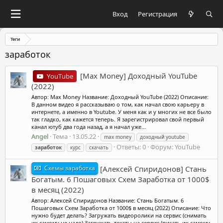
Вход
Регистрация
Теги
заработок
[Max Money] Доходный YouTube
YouTube
(2022)
Автор: Max Money Название: Доходный YouTube (2022) Описание:
В данном видео я рассказываю о том, как начал свою карьеру в
интернете, а именно в Youtube. У меня как и у многих не все было
так гладко, как кажется теперь. Я зарегистрировал свой первый
канал ютуб два года назад, а я начал уже...
Angel
Тема
13.05.22
max money
доходный youtube
Ответы: 0
Форум:
YouTube
заработок
курс
скачать
Схемы заработка
[Алексей Спиридонов] Стань
Богатым. 6 Пошаговых Схем Заработка от 1000$
в месяц (2022)
Автор: Алексей Спиридонов Название: Стань Богатым. 6
Пошаговых Схем Заработка от 1000$ в месяц (2022) Описание: Что
нужно будет делать? Загружать видеоролики на сервис (снимать
их самому не надо) Загружать тексты на сервис (писать их самому