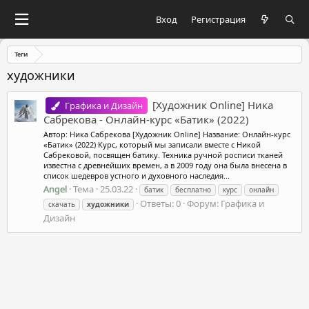
Вход
Регистрация
Теги
художники
[Художник Online] Ника
Графика и Дизайн
Сабрекова - Онлайн-курс «Батик» (2022)
Автор: Ника Сабрекова [Художник Online] Название: Онлайн-курс
«Батик» (2022) Курс, который мы записали вместе с Никой
Сабрековой, посвящен батику. Техника ручной росписи тканей
известна с древнейших времен, а в 2009 году она была внесена в
список шедевров устного и духовного наследия...
Angel
Тема
25.03.22
батик
бесплатно
курс
онлайн
Ответы: 0
Форум:
Графика и
скачать
художники
Дизайн