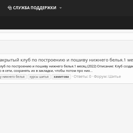
СЛУЖБА ПОДДЕРЖКИ
Закрытый клуб по построению и пошиву нижнего белья.1 ме
луб по построению и пошиву нижнего белья.1 месяц (2022) Описание: Клуб созда
в сети, сохранять их в закладки, чтобы потом про них...
Ответы: 0
Форум:
Шитье
у нижнего белья
курсы шитья
хамитова