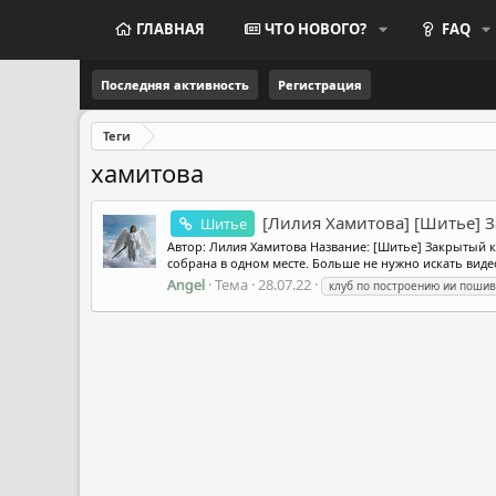
ГЛАВНАЯ
ЧТО НОВОГО?
FAQ
Последняя активность
Регистрация
Теги
хамитова
[Лилия Хамитова] [Шитье] 
Шитье
Автор: Лилия Хамитова Название: [Шитье] Закрытый к
собрана в одном месте. Больше не нужно искать видео 
Angel
Тема
28.07.22
клуб по построению ии пошив