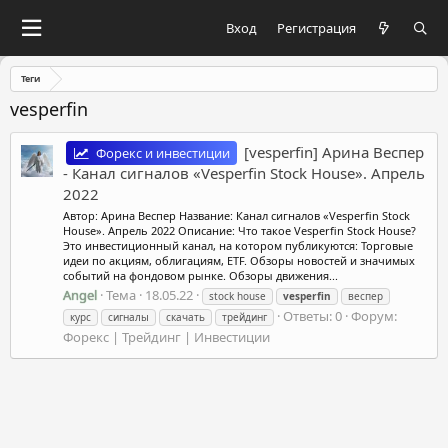
Вход
Регистрация
Теги
vesperfin
[vesperfin] Арина Веспер
Форекс и инвестиции
- Канал сигналов «Vesperfin Stock House». Апрель
2022
Автор: Арина Веспер Название: Канал сигналов «Vesperfin Stock
House». Апрель 2022 Описание: Что такое Vesperfin Stock House?
Это инвестиционный канал, на котором публикуются: Торговые
идеи по акциям, облигациям, ETF. Обзоры новостей и значимых
событий на фондовом рынке. Обзоры движения...
Angel
Тема
18.05.22
stock house
vesperfin
веспер
Ответы: 0
Форум:
курс
сигналы
скачать
трейдинг
Форекс | Трейдинг | Инвестиции