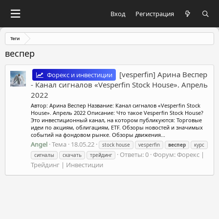
Вход
Регистрация
Теги
веспер
[vesperfin] Арина Веспер
Форекс и инвестиции
- Канал сигналов «Vesperfin Stock House». Апрель
2022
Автор: Арина Веспер Название: Канал сигналов «Vesperfin Stock
House». Апрель 2022 Описание: Что такое Vesperfin Stock House?
Это инвестиционный канал, на котором публикуются: Торговые
идеи по акциям, облигациям, ETF. Обзоры новостей и значимых
событий на фондовом рынке. Обзоры движения...
Angel
Тема
18.05.22
stock house
vesperfin
веспер
курс
Ответы: 0
Форум:
Форекс |
сигналы
скачать
трейдинг
Трейдинг | Инвестиции