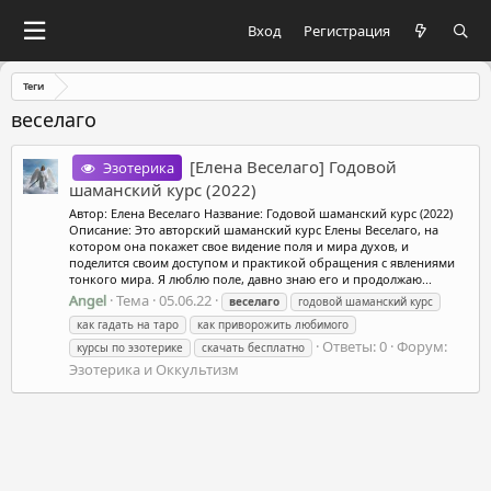
Вход
Регистрация
Теги
веселаго
[Елена Веселаго] Годовой
Эзотерика
шаманский курс (2022)
Автор: Елена Веселаго Название: Годовой шаманский курс (2022)
Описание: Это авторский шаманский курс Елены Веселаго, на
котором она покажет свое видение поля и мира духов, и
поделится своим доступом и практикой обращения с явлениями
тонкого мира. Я люблю поле, давно знаю его и продолжаю...
Angel
Тема
05.06.22
веселаго
годовой шаманский курс
как гадать на таро
как приворожить любимого
Ответы: 0
Форум:
курсы по эзотерике
скачать бесплатно
Эзотерика и Оккультизм