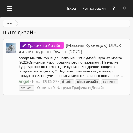
Вход
Регистрация
Теги
ui/ux дизайн
[Максим Кузнецов] UI/UX
Графика и Дизайн
дизайн курс от Disarto (2022)
Автор: Максим Кузнецов Название: UI/UX дизайн курс от Disarto
(2022) Описание: Курс продвинутого пользователя. На нем не
будет уроков по Figma.. Цели курса: 1. Внедрение процесса
создания интерфейса; 2. Научиться мыслить как дизайнер
продуктов; 3. Получить навыки самостоятельного повышения...
Angel
Тема
09.05.22
disarto
ui
/
ux
дизайн
кузнецов
Ответы: 0
Форум:
Графика и Дизайн
скачать