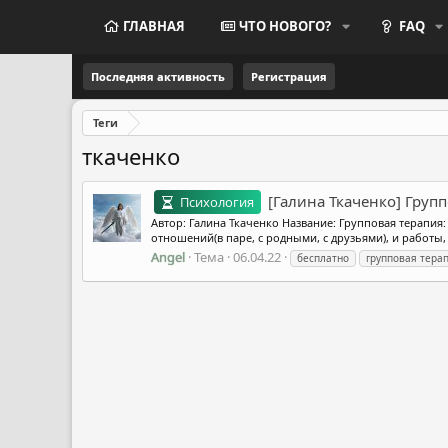
ГЛАВНАЯ
ЧТО НОВОГО?
FAQ
Последняя активность
Регистрация
Теги
ткаченко
[Галина Ткаченко] Групп
Психология
Автор: Галина Ткаченко Название: Групповая терапия:
отношений(в паре, с родными, с друзьями), и работы, 
Angel
Тема
06.04.22
бесплатно
групповая тера