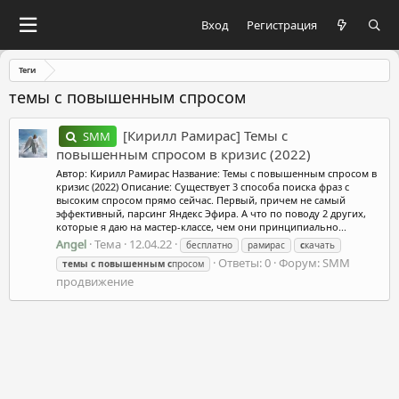
Вход
Регистрация
Теги
темы с повышенным спросом
[Кирилл Рамирас] Темы с
SMM
повышенным спросом в кризис (2022)
Автор: Кирилл Рамирас Название: Темы с повышенным спросом в
кризис (2022) Описание: Существует 3 способа поиска фраз с
высоким спросом прямо сейчас. Первый, причем не самый
эффективный, парсинг Яндекс Эфира. А что по поводу 2 других,
которые я даю на мастер-классе, чем они принципиально...
Angel
Тема
12.04.22
бесплатно
рамирас
с
качать
Ответы: 0
Форум:
SMM
темы
с
повышенным
с
просом
продвижение