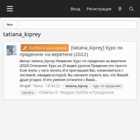
Вход
Регистрация
Теги
tatiana_kiprey
[tatiana_kiprey] Курс по
Хобби и рукоделие
прядению на веретене (2022)
Автор: tatiana_kiprey Название: Курс по прядению на веретене
(2022) Описание: Курс из 25 видео уроков Прядение-это просто
Если знать с чего начать И я приглашаю Вас, ознакомиться с
системой, овладев которой, Вы сможете спрясть все, что Вашей
душе угодно. И это умение останется с Вами...
Angel
Тема
18.04.22
tatiana_kiprey
курс по прядению
Ответы: 0
Форум:
Хобби и Рукоделие
скачать